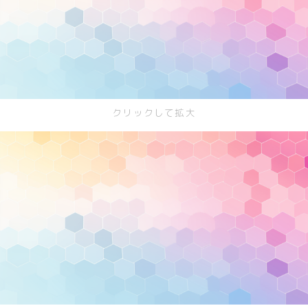
キッチン
お風呂
寝室
カスタムお部屋
クリックして拡大
街並み
公園
施設
レストラン/カフェ
田舎
病院
神社/寺院
街