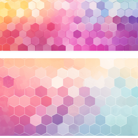
幾何学
ダーク/ホラー
行事
お正月
バレンタイン
七夕
ハロウィン
クリスマス
季節
冬/winter
夏/summer