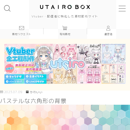
Vtuber・配信者に特化した素材配布サイト
素材リクエスト
有料素材
運営者
背景(16:9)
背景
かっこいい
かわいい
きれい
2023.07.09
かわいい
パステルな六角形の背景
和風
シンプル