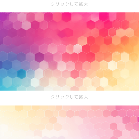
クリックして拡大
春/spring
秋/autumn
自然
森
海
空
花
クリックして拡大
食べ物
スイーツ
部屋