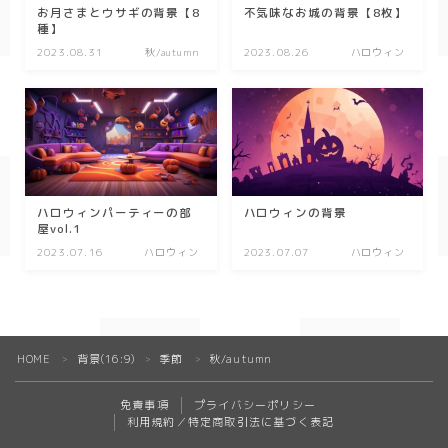
キッチン
お月さまとウサギの背景【8
不気味なお城の背景【8枚】
種】
お風呂
2023.08.31
秋/autumn
2023.08.26
ハロウィン
寝室
カスタムお部屋
街並み
公園
ハロウィンパーティーの部
ハロウィンの背景
屋vol.1
施設
2023.07.16
ハロウィン
2023.07.07
ハロウィン
レストラン/カフェ
田舎
病院
HOME
背景(16:9)
季節
秋/autumn
＞
＞
＞
神社/寺院
免責事項
プライバシーポリシー
街
利用規約／特定商取引法に基づく表記