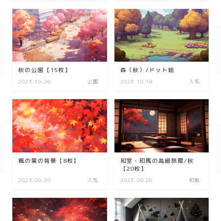
幾何学
ダーク/ホラー
行事
秋の公園【15枚】
森（秋）/ドット絵
2023.10.26
公園
2023.10.19
人気
お正月
バレンタイン
七夕
ハロウィン
クリスマス
楓の葉の背景【8枚】
和室・和風の高級旅館/秋
【20枚】
2023.09.30
人気
2023.09.28
和風
季節
冬/winter
夏/summer