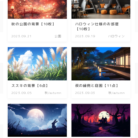
春/spring
秋/autumn
秋の公園の背景【10枚】
ハロウィン仕様のお部屋
【10枚】
2023.09.21
公園
2023.09.19
ハロウィン
自然
森
海
空
花
ススキの背景【6点】
夜の縁側と庭園【11点】
2023.09.05
秋/autumn
2023.09.03
秋/autumn
食べ物
スイーツ
部屋