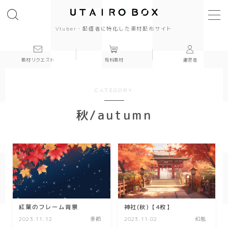
Vtuber・配信者に特化した素材配布サイト
素材リクエスト
有料素材
運営者
背景(16:9)
背景
CATEGORY
かっこいい
秋/autumn
かわいい
きれい
和風
紅葉のフレーム背景
神社(秋)【4枚】
シンプル
2023.11.12
季節
2023.11.02
和風