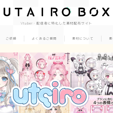
Vtuber・配信者に特化した素材配布サイト
ご依頼
よくあるご質問
素材について
素
背景(16:9)
背景
かっこいい
かわいい
きれい
和風