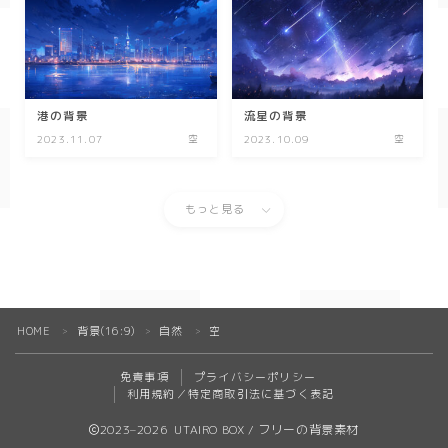
SF/ファンタジー
サイバー
港の背景
流星の背景
2023.11.07
空
2023.10.09
空
もっと見る
HOME
背景(16:9)
自然
空
＞
＞
＞
免責事項
プライバシーポリシー
利用規約／特定商取引法に基づく表記
2023–2026 UTAIRO BOX / フリーの背景素材