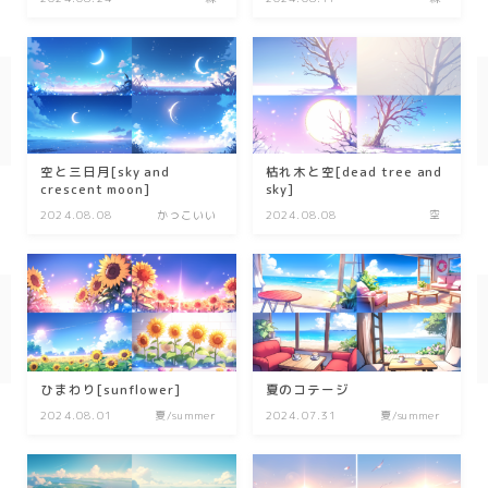
幾何学
ダーク/ホラー
行事
空と三日月[sky and
枯れ木と空[dead tree and
お正月
crescent moon]
sky]
2024.08.08
かっこいい
2024.08.08
空
バレンタイン
七夕
ハロウィン
クリスマス
ひまわり[sunflower]
夏のコテージ
季節
2024.08.01
夏/summer
2024.07.31
夏/summer
冬/winter
夏/summer