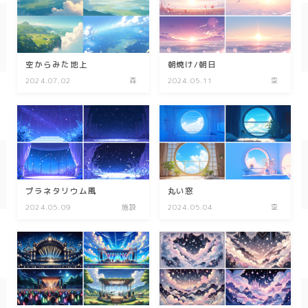
春/spring
秋/autumn
空からみた地上
朝焼け/朝日
2024.07.02
森
2024.05.11
空
自然
森
海
空
花
プラネタリウム風
丸い窓
2024.05.09
施設
2024.05.04
空
食べ物
スイーツ
部屋