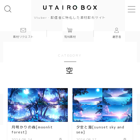
Vtuber・配信者に特化した素材配布サイト
素材リクエスト
有料素材
運営者
背景(16:9)
背景
CATEGORY
かっこいい
空
かわいい
きれい
和風
月明かりの森[moonlit
夕空と海[sunset sky and
シンプル
forest]
sea]
2024.08.24
森
2024.08.17
森