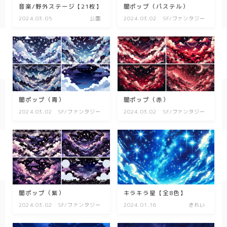
キッチン
音楽/野外ステージ【21枚】
闇ポップ（パステル）
2024.03.05
公園
2024.03.02
SF/ファンタジー
お風呂
寝室
カスタムお部屋
街並み
闇ポップ（青）
闇ポップ（赤）
公園
2024.03.02
SF/ファンタジー
2024.03.02
SF/ファンタジー
施設
レストラン/カフェ
田舎
病院
神社/寺院
闇ポップ（紫）
キラキラ星【全8色】
2024.03.02
SF/ファンタジー
2024.01.16
きれい
街