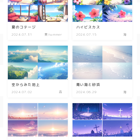
SF/ファンタジー
サイバー
夏のコテージ
ハイビスカス
2024.07.31
夏/summer
2024.07.15
海
空からみた地上
青い海と砂浜
2024.07.02
森
2024.06.29
海