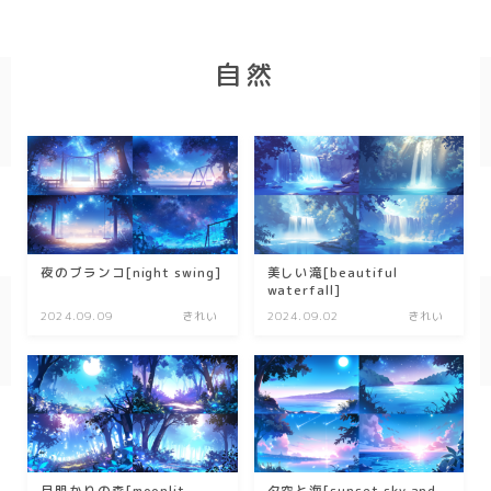
幾何学
自然
ダーク/ホラー
行事
お正月
バレンタイン
七夕
夜のブランコ[night swing]
美しい滝[beautiful
waterfall]
ハロウィン
2024.09.09
きれい
2024.09.02
きれい
クリスマス
季節
冬/winter
夏/summer