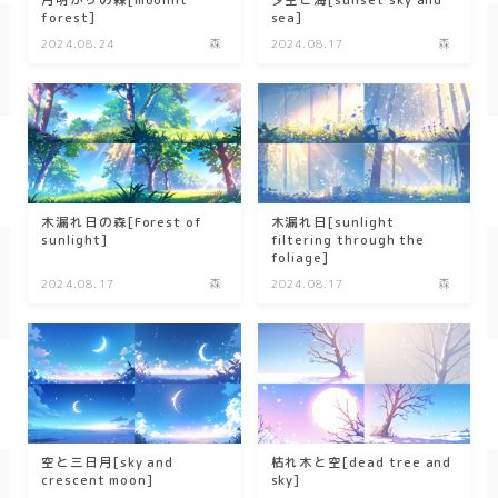
月明かりの森[moonlit
夕空と海[sunset sky and
forest]
sea]
春/spring
2024.08.24
森
2024.08.17
森
秋/autumn
自然
森
海
木漏れ日の森[Forest of
木漏れ日[sunlight
sunlight]
filtering through the
空
foliage]
2024.08.17
森
2024.08.17
森
花
食べ物
スイーツ
部屋
空と三日月[sky and
枯れ木と空[dead tree and
crescent moon]
sky]