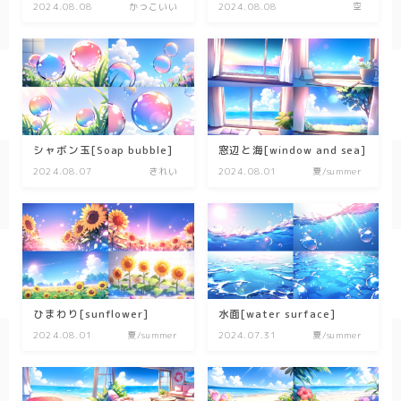
キッチン
2024.08.08
かっこいい
2024.08.08
空
お風呂
寝室
カスタムお部屋
街並み
シャボン玉[Soap bubble]
窓辺と海[window and sea]
2024.08.07
きれい
2024.08.01
夏/summer
公園
施設
レストラン/カフェ
田舎
病院
ひまわり[sunflower]
水面[water surface]
2024.08.01
夏/summer
2024.07.31
夏/summer
神社/寺院
街