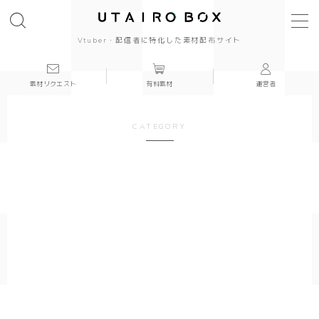
Vtuber・配信者に特化した素材配布サイト
素材リクエスト
有料素材
運営者
背景(16:9)
背景
CATEGORY
かっこいい
かわいい
きれい
和風
シンプル