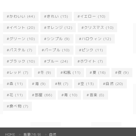
かわいい
(44)
きれい
(15)
イエロー
(10)
イベント
(20)
オレンジ
(12)
クリスマス
(10)
グリーン
(10)
シンプル
(9)
ハロウィン
(12)
パステル
(7)
パープル
(10)
ピンク
(11)
ブラック
(10)
ブルー
(24)
ホワイト
(7)
レッド
(7)
冬
(9)
和風
(11)
夏
(16)
夜
(9)
森
(11)
海
(9)
秋
(7)
空
(13)
自然
(20)
花
(11)
部屋
(66)
青
(10)
音楽
(8)
食べ物
(7)
HOME
背景(16:9)
自然
＞
＞