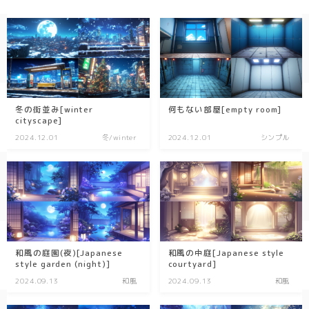
冬の街並み[winter
何もない部屋[empty room]
cityscape]
2024.12.01
冬/winter
2024.12.01
シンプル
和風の庭園(夜)[Japanese
和風の中庭[Japanese style
style garden (night)]
courtyard]
2024.09.13
和風
2024.09.13
和風