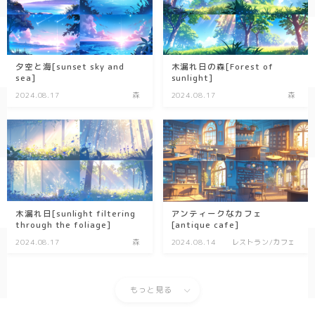
夕空と海[sunset sky and
木漏れ日の森[Forest of
sea]
sunlight]
2024.08.17
森
2024.08.17
森
木漏れ日[sunlight filtering
アンティークなカフェ
through the foliage]
[antique cafe]
2024.08.17
森
2024.08.14
レストラン/カフェ
もっと見る