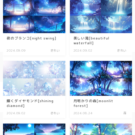
夜のブランコ[night swing]
美しい滝[beautiful
waterfall]
2024.09.09
きれい
2024.09.02
きれい
輝くダイヤモンド[shining
月明かりの森[moonlit
diamond]
forest]
2024.09.02
きれい
2024.08.24
森