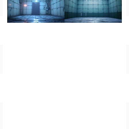
キッチン
お風呂
寝室
カスタムお部屋
街並み
公園
施設
レストラン/カフェ
田舎
病院
神社/寺院
街