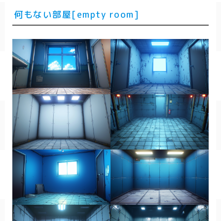
何もない部屋[empty room]
春/spring
秋/autumn
自然
森
海
空
花
食べ物
スイーツ
部屋