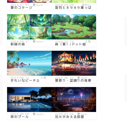
2024.07.31
夏/summ
2024.05.09
きれい
夏のコテージ
音符とキラキラ葉っぱ
er
2024.04.21
夏/summ
2023.10.19
人気
新緑の森
森（夏）/ドット絵
er
2023.08.12
人気
2023.08.10
夏/summ
きれいなビーチ⛱
夏祭り・盆踊りの背景
er
2023.08.03
夏/summ
2023.07.18
夏/summ
夜のプール
花火がみえる部屋
er
er