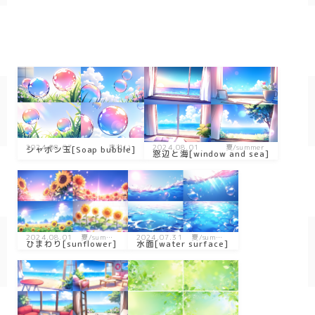
SF/ファンタジー
サイバー
2024.08.07
きれい
2024.08.01
夏/summer
シャボン玉[Soap bubble]
窓辺と海[window and sea]
2024.08.01
夏/summ
2024.07.31
夏/summ
ひまわり[sunflower]
水面[water surface]
er
er