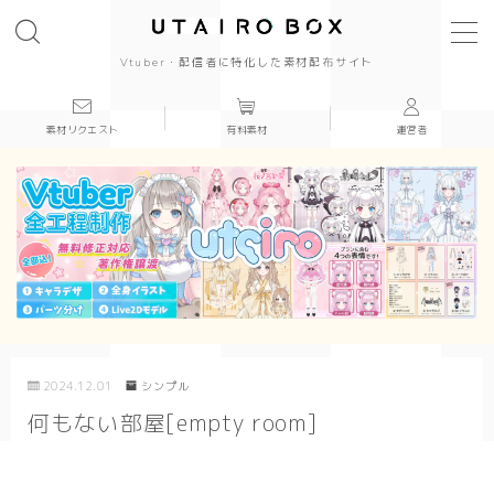
Vtuber・配信者に特化した素材配布サイト
素材リクエスト
有料素材
運営者
背景(16:9)
背景
かっこいい
かわいい
きれい
2024.12.01
シンプル
和風
何もない部屋[empty room]
シンプル