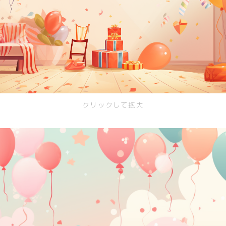
スイーツ
部屋
キッチン
お風呂
寝室
クリックして拡大
カスタムお部屋
街並み
公園
施設
レストラン/カフェ
田舎