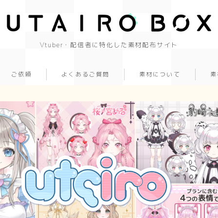
Vtuber・配信者に特化した素材配布サイト
ご依頼
よくあるご質問
素材について
素
背景(16:9)
背景
かっこいい
かわいい
きれい
和風