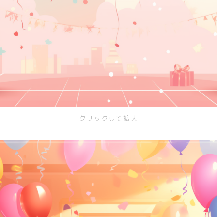
病院
神社/寺院
街
SF/ファンタジー
サイバー
クリックして拡大