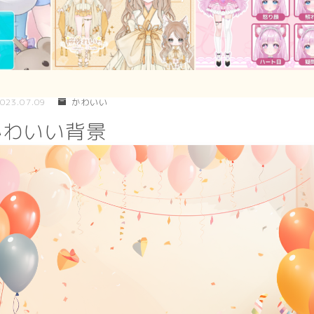
シンプル
幾何学
023.07.09
かわいい
ダーク/ホラー
かわいい背景
行事
お正月
バレンタイン
七夕
ハロウィン
クリスマス