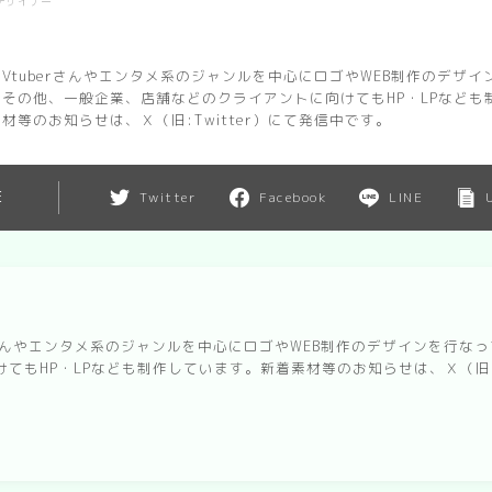
bデザイナー
Vtuberさんやエンタメ系のジャンルを中心にロゴやWEB制作のデザ
。その他、一般企業、店舗などのクライアントに向けてもHP・LPなども
材等のお知らせは、Ｘ（旧:Twitter）にて発信中です。
E
Twitter
Facebook
LINE
erさんやエンタメ系のジャンルを中心にロゴやWEB制作のデザインを行
てもHP・LPなども制作しています。新着素材等のお知らせは、Ｘ（旧:T