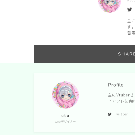
we
主に
す
着素
SHAR
Profile
主にVtub
イアントに向け
Twitter
uta
webデザイナー