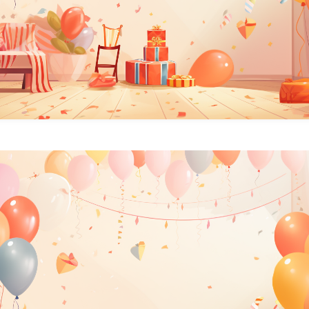
季節
冬/winter
夏/summer
春/spring
秋/autumn
自然
森
海
空
花
食べ物