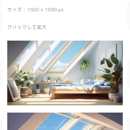
春/spring
サイズ：1920 × 1080 px
秋/autumn
クリックして拡大
自然
森
海
空
花
食べ物
スイーツ
部屋