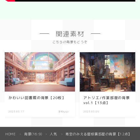
関連素材
こちらの背景もどうぞ
かわいい図書館の背景【20枚】
アトリエ/作業部屋の背景
vol.1【13点】
2023.09.17
かわいい
2023.09.09
HOME
背景(16:9)
人気
青空のみえる屋根裏部屋の背景【12点】
＞
＞
＞