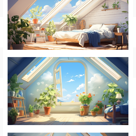
キッチン
お風呂
寝室
カスタムお部屋
街並み
公園
施設
レストラン/カフェ
田舎
病院
神社/寺院
街