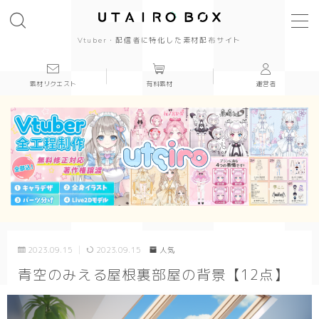
Vtuber・配信者に特化した素材配布サイト
素材リクエスト
有料素材
運営者
背景(16:9)
背景
かっこいい
かわいい
きれい
2023.09.15
2023.09.15
人気
和風
青空のみえる屋根裏部屋の背景【12点】
シンプル