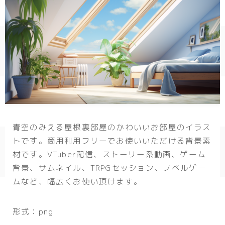
幾何学
ダーク/ホラー
行事
お正月
バレンタイン
七夕
青空のみえる屋根裏部屋のかわいいお部屋のイラス
トです。商用利用フリーでお使いいただける背景素
ハロウィン
材です。VTuber配信、ストーリー系動画、ゲーム
クリスマス
背景、サムネイル、TRPGセッション、ノベルゲー
ムなど、幅広くお使い頂けます。
季節
冬/winter
形式：png
夏/summer