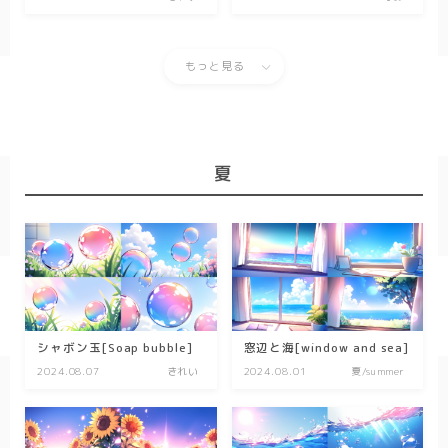
キッチン
お風呂
もっと見る
寝室
カスタムお部屋
街並み
夏
公園
施設
レストラン/カフェ
田舎
病院
シャボン玉[Soap bubble]
窓辺と海[window and sea]
2024.08.07
きれい
2024.08.01
夏/summer
神社/寺院
街