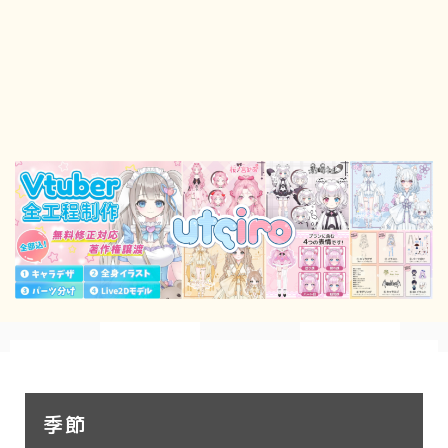
幾何学
ダーク/ホラー
行事
お正月
バレンタイン
七夕
ハロウィン
クリスマス
季節
冬/winter
季節
夏/summer