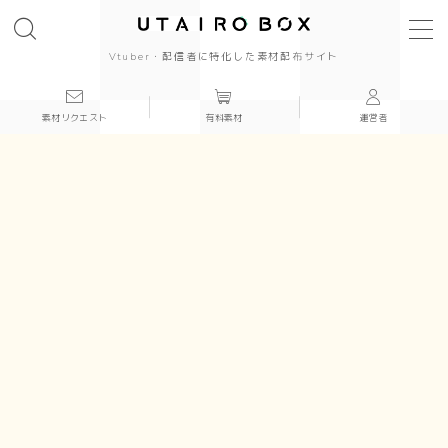
Vtuber・配信者に特化した素材配布サイト
素材リクエスト
有料素材
運営者
背景(16:9)
背景
かっこいい
かわいい
きれい
和風
シンプル