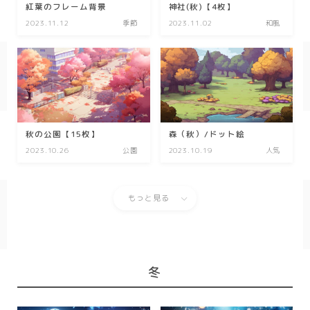
紅葉のフレーム背景
神社(秋)【4枚】
2023.11.12
季節
2023.11.02
和風
秋の公園【15枚】
森（秋）/ドット絵
2023.10.26
公園
2023.10.19
人気
もっと見る
冬