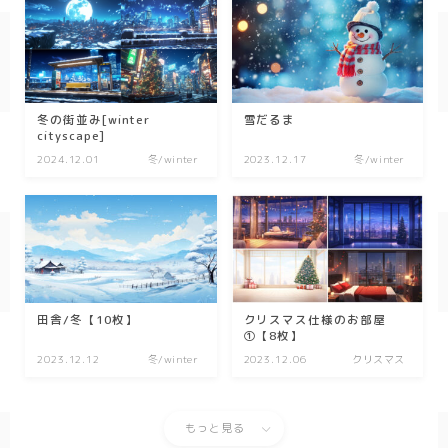
冬の街並み[winter
雪だるま
cityscape]
2024.12.01
冬/winter
2023.12.17
冬/winter
田舎/冬【10枚】
クリスマス仕様のお部屋
①【8枚】
2023.12.12
冬/winter
2023.12.06
クリスマス
もっと見る