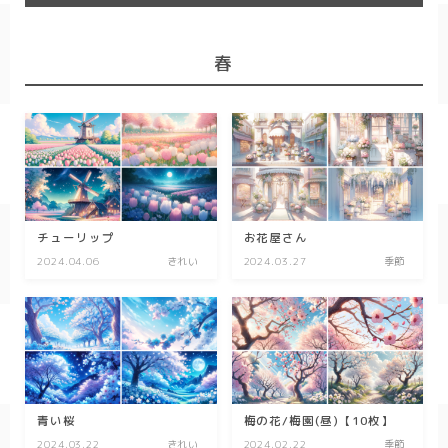
春/spring
春
秋/autumn
自然
森
海
空
チューリップ
お花屋さん
2024.04.06
きれい
2024.03.27
季節
花
食べ物
スイーツ
部屋
青い桜
梅の花/梅園(昼)【10枚】
2024.03.22
きれい
2024.02.22
季節