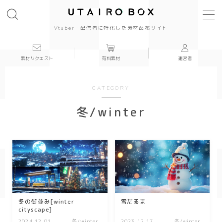
Vtuber・配信者に特化した素材配布サイト
素材リクエスト
有料素材
運営者
背景(16:9)
背景
CATEGORY
かっこいい
冬/winter
かわいい
きれい
和風
冬の街並み[winter
雪だるま
シンプル
cityscape]
2024.12.01
冬/winter
2023.12.17
冬/winter