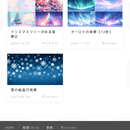
春/spring
秋/autumn
クリスマスツリーのある背
オーロラの背景【12枚】
自然
景②
2023.12.01
クリスマス
2023.11.30
冬/winter
森
海
空
花
雪の結晶の背景
食べ物
2023.08.24
冬/winter
スイーツ
部屋
HOME
背景(16:9)
季節
冬/winter
＞
＞
＞