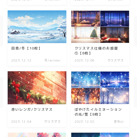
幾何学
ダーク/ホラー
行事
田舎/冬【10枚】
クリスマス仕様のお部屋
お正月
①【8枚】
2023.12.12
冬/winter
2023.12.06
クリスマス
バレンタイン
七夕
ハロウィン
クリスマス
赤いレンガ/クリスマス
ぼやけたイルミネーション
季節
の光/雪【8枚】
2023.12.04
クリスマス
2023.12.02
きれい
冬/winter
夏/summer