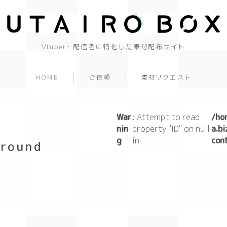
Vtuber・配信者に特化した素材配布サイト
HOME
ご依頼
素材リクエスト
background
背景
War
: Attempt to read
/ho
nin
property "ID" on null
a.b
cool
g
in
con
ground
cute
beautiful
Japanese style