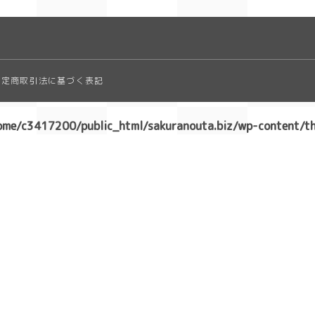
simple
Geometry
特定商取引法に基づく表記
ダーク/ホラー
ome/c3417200/public_html/sakuranouta.biz/wp-content/the
event
New Year
Valentine
Tanabata
Halloween
Christmas