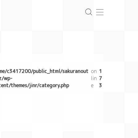
me/c3417200/public_html/sakuranout
on
1
iz/wp-
lin
7
tent/themes/jinr/category.php
e
3