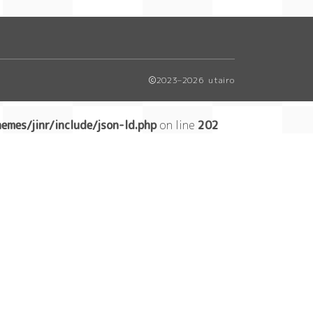
2023–2026 utairo
mes/jinr/include/json-ld.php
on line
202