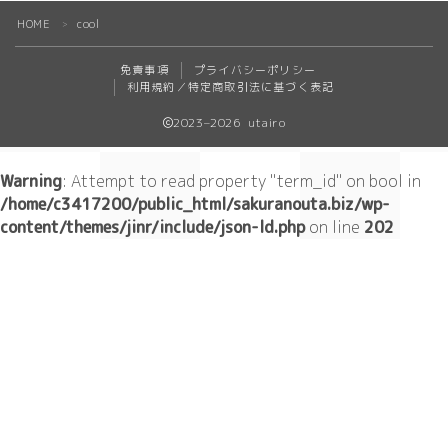
HOME
Geometry
cool
＞
免責事項
プライバシーポリシー
ダーク/ホラー
利用規約／特定商取引法に基づく表記
2023–2026 utairo
event
New Year
Warning
: Attempt to read property "term_id" on bool in
/home/c3417200/public_html/sakuranouta.biz/wp-
Valentine
content/themes/jinr/include/json-ld.php
on line
202
Tanabata
Halloween
Christmas
season
winter
summer