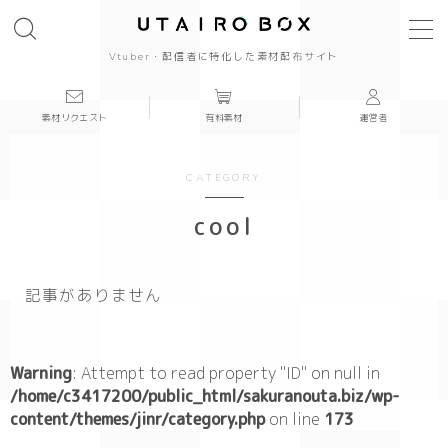
Vtuber・配信者に特化した素材配布サイト
素材リクエスト
有料素材
運営者
background
背景
CATEGORY
cool
cool
cute
記事がありません
beautiful
Japanese style
Warning
: Attempt to read property "ID" on null in
/home/c3417200/public_html/sakuranouta.biz/wp-
content/themes/jinr/category.php
simple
on line
173