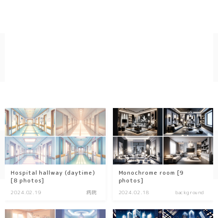
Hospital hallway (daytime)
Monochrome room [9
[8 photos]
photos]
2024.02.19
病院
2024.02.18
background