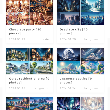
kitchen
お風呂
寝室
custom rooms
Chocolate party [10
Desolate city [10
pieces]
photos]
2024.01.29
cute
2024.01.29
background
cityscape
park
facility
Restaurant/Cafe
countryside
Quiet residential area [6
Japanese castles [6
photos]
photos]
病院
2024.01.24
background
2024.01.24
background
Shrine/temple
city