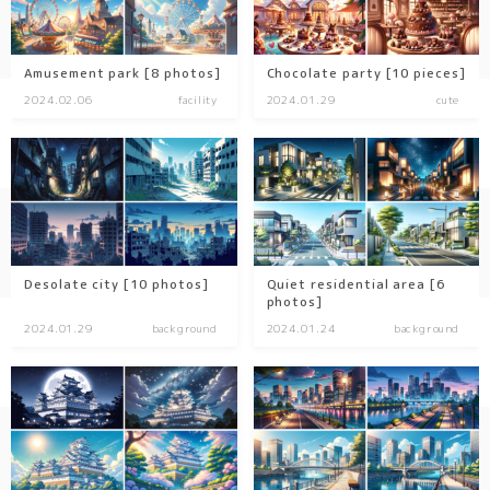
Amusement park [8 photos]
Chocolate party [10 pieces]
2024.02.06
facility
2024.01.29
cute
Desolate city [10 photos]
Quiet residential area [6
photos]
2024.01.29
background
2024.01.24
background