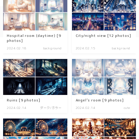
Hospital room (daytime) [9
City/night view [12 photos]
photos]
2024.02.18
background
2024.02.15
background
Ruins [9 photos]
Angel’s room [9 photos]
2024.02.14
ダーク/ホラー
2024.02.14
cute