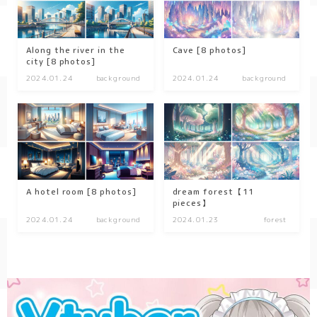
SF/Fantasy
cyber-
Along the river in the
Cave [8 photos]
city [8 photos]
2024.01.24
background
2024.01.24
background
A hotel room [8 photos]
dream forest【11
pieces】
2024.01.24
background
2024.01.23
forest