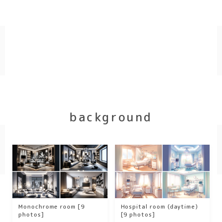
Geometry
ダーク/ホラー
event
New Year
Valentine
background
Tanabata
Halloween
Christmas
season
winter
Monochrome room [9
Hospital room (daytime)
photos]
[9 photos]
summer