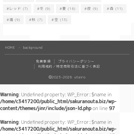
レッド
(7)
冬
(9)
夏
(16)
夜
(9)
森
(11)
海
(9)
秋
(7)
空
(13)
HOME
background
＞
免責事項
プライバシーポリシー
利用規約／特定商取引法に基づく表記
2023–2026 utairo
Warning
: Undefined property: WP_Error::$name in
/home/c3417200/public_html/sakuranouta.biz/wp-
content/themes/jinr/include/json-ld.php
on line
97
Warning
: Undefined property: WP_Error::$name in
/home/c3417200/public_html/sakuranouta.biz/wp-