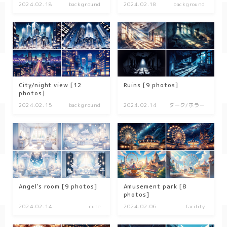
2024.02.18
background
2024.02.18
background
spring
autumn
Nature
forest
City/night view [12
Ruins [9 photos]
photos]
sea
2024.02.15
background
2024.02.14
ダーク/ホラー
sky
flower
food
sweets
Angel's room [9 photos]
Amusement park [8
photos]
2024.02.14
cute
2024.02.06
facility
delivery room