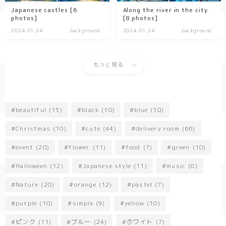
Japanese castles [6
Along the river in the city
photos]
[8 photos]
2024.01.24
background
2024.01.24
background
もっと見る
beautiful
(15)
black
(10)
blue
(10)
Christmas
(10)
cute
(44)
delivery room
(66)
event
(20)
flower
(11)
food
(7)
green
(10)
Halloween
(12)
Japanese style
(11)
music
(8)
Nature
(20)
orange
(12)
pastel
(7)
purple
(10)
simple
(9)
yellow
(10)
ピンク
(11)
ブルー
(24)
ホワイト
(7)