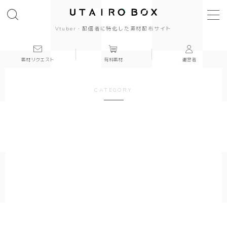
Vtuber・配信者に特化した素材配布サイト
素材リクエスト
有料素材
運営者
background
背景
CATEGORY
cool
cute
beautiful
Japanese style
simple