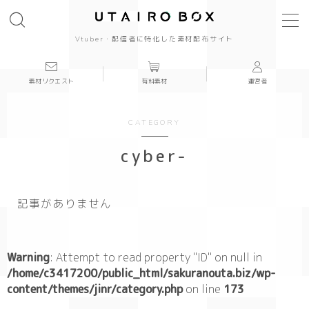
Vtuber・配信者に特化した素材配布サイト
素材リクエスト
有料素材
運営者
background
背景
CATEGORY
cool
cyber-
cute
記事がありません
beautiful
Japanese style
Warning
: Attempt to read property "ID" on null in
/home/c3417200/public_html/sakuranouta.biz/wp-
content/themes/jinr/category.php
simple
on line
173