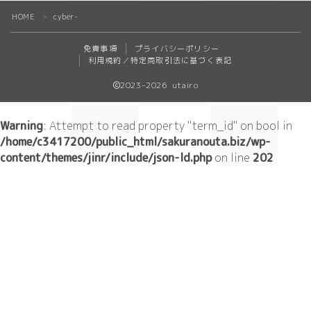
HOME
Geometry
cyber-
＞
免責事項
プライバシーポリシー
ダーク/ホラー
利用規約／特定商取引法に基づく表記
2023–2026 utairo
event
New Year
Warning
: Attempt to read property "term_id" on bool in
/home/c3417200/public_html/sakuranouta.biz/wp-
Valentine
content/themes/jinr/include/json-ld.php
on line
202
Tanabata
Halloween
Christmas
season
winter
summer