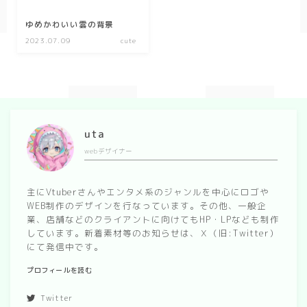
spring
ゆめかわいい雲の背景
2023.07.09
cute
autumn
Nature
forest
uta
sea
webデザイナー
sky
flower
主にVtuberさんやエンタメ系のジャンルを中心にロゴや
WEB制作のデザインを行なっています。その他、一般企
業、店舗などのクライアントに向けてもHP・LPなども制作
food
しています。新着素材等のお知らせは、Ｘ（旧:Twitter）
sweets
にて発信中です。
プロフィールを読む
delivery room
Twitter