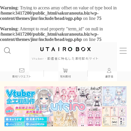
Warning
: Trying to access array offset on value of type bool in
/home/c3417200/public_html/sakuranouta.biz/wp-
content/themes/jinr/include/head/ogp.php
on line
75
Warning
: Attempt to read property "term_id" on null in
/home/c3417200/public_html/sakuranouta.biz/wp-
content/themes/jinr/include/head/ogp.php
on line
75
background
背景
cool
Vtuber・配信者に特化した素材配布サイト
cute
素材リクエスト
有料素材
運営者
beautiful
Japanese style
simple