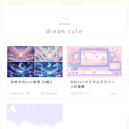
Geometry
TAG
ダーク/ホラー
dream cute
event
New Year
Valentine
Tanabata
Halloween
ゆめかわいい世界【6枚】
かわいいデジタルスクリー
ンの背景
Christmas
2024.02.10
SF/Fantasy
2023.07.13
cute
season
winter
summer