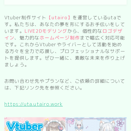
kitchen
お風呂
Vtuber制作サイト
【utairo】
を運営しているutaで
寝室
す。私たちは、あなたの夢を形にするお手伝いをして
います。
LIVE2Dモデリング
から、個性的な
ロゴデザ
custom rooms
イン
、魅力的な
ホームページ制作
まで幅広く対応可能
です。これからVtuberやライバーとして活動を始め
cityscape
る方々を全力で応援し、プロフェッショナルなサポー
トを提供します。ぜひ一緒に、素敵な未来を作り上げ
park
ましょう。
facility
Restaurant/Cafe
お問い合わせ先やプランなど、ご依頼の詳細について
は、下記リンク先を参照ください。
countryside
病院
https://uta.utairo.work
Shrine/temple
city