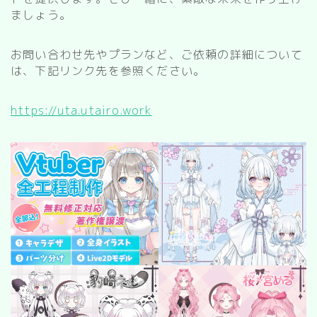
kitchen
ましょう。
お風呂
寝室
お問い合わせ先やプランなど、ご依頼の詳細について
は、下記リンク先を参照ください。
custom rooms
https://uta.utairo.work
cityscape
park
facility
Restaurant/Cafe
countryside
病院
Shrine/temple
city