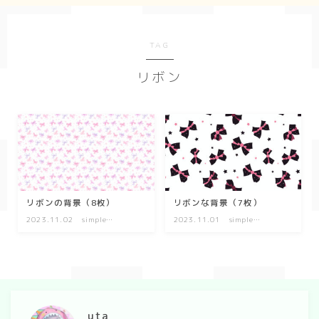
Geometry
TAG
ダーク/ホラー
リボン
event
New Year
Valentine
Tanabata
Halloween
リボンの背景（8枚）
リボンな背景（7枚）
2023.11.02
simple
2023.11.01
simple
Christmas
background
background
season
winter
uta
summer