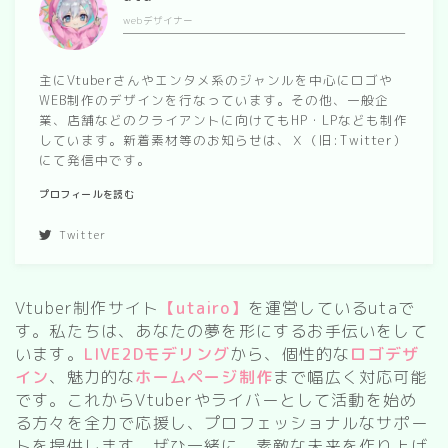
webデザイナー
spring
autumn
主にVtuberさんやエンタメ系のジャンルを中心にロゴや
WEB制作のデザインを行なっています。その他、一般企
業、店舗などのクライアントに向けてもHP・LPなども制作
Nature
しています。新着素材等のお知らせは、Ｘ（旧:Twitter）
forest
にて発信中です。
sea
プロフィールを読む
sky
Twitter
flower
Vtuber制作サイト
【utairo】
を運営しているutaで
food
す。私たちは、あなたの夢を形にするお手伝いをして
います。
LIVE2Dモデリング
から、個性的な
ロゴデザ
sweets
イン
、魅力的な
ホームページ制作
まで幅広く対応可能
です。これからVtuberやライバーとして活動を始め
delivery room
る方々を全力で応援し、プロフェッショナルなサポー
トを提供します。ぜひ一緒に、素敵な未来を作り上げ