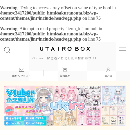
Warning
: Trying to access array offset on value of type bool in
/home/c3417200/public_html/sakuranouta.biz/wp-
content/themes/jinr/include/head/ogp.php
on line
75
Warning
: Attempt to read property "term_id" on null in
/home/c3417200/public_html/sakuranouta.biz/wp-
content/themes/jinr/include/head/ogp.php
on line
75
background
背景
cool
Vtuber・配信者に特化した素材配布サイト
cute
素材リクエスト
有料素材
運営者
beautiful
Japanese style
simple