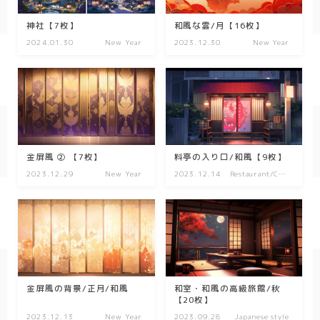
spring
神社【7枚】
和風な雲/月【16枚】
2024.01.30
New Year
2023.12.30
New Year
autumn
Nature
forest
sea
金屏風 ② 【7枚】
料亭の入り口/和風【9枚】
sky
2023.12.29
New Year
2023.12.14
Restaurant/Caf
e
flower
food
sweets
金屏風の背景/正月/和風
和室・和風の高級旅館/秋
delivery room
【20枚】
2023.12.13
New Year
2023.09.28
Japanese style