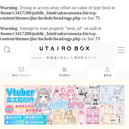
Warning
: Trying to access array offset on value of type bool in
/home/c3417200/public_html/sakuranouta.biz/wp-
content/themes/jinr/include/head/ogp.php
on line
75
Warning
: Attempt to read property "term_id" on null in
/home/c3417200/public_html/sakuranouta.biz/wp-
content/themes/jinr/include/head/ogp.php
on line
75
background
背景
cool
Vtuber・配信者に特化した素材配布サイト
cute
素材リクエスト
有料素材
運営者
beautiful
Japanese style
simple