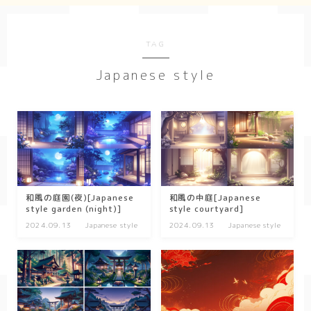
Geometry
TAG
ダーク/ホラー
Japanese style
event
New Year
Valentine
Tanabata
Halloween
和風の庭園(夜)[Japanese
和風の中庭[Japanese
style garden (night)]
style courtyard]
Christmas
2024.09.13
Japanese style
2024.09.13
Japanese style
season
winter
summer