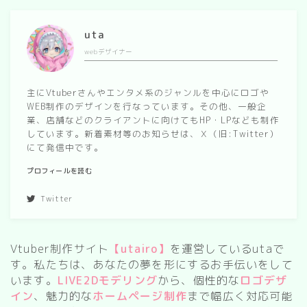
SF/Fantasy
uta
cyber-
webデザイナー
主にVtuberさんやエンタメ系のジャンルを中心にロゴや
WEB制作のデザインを行なっています。その他、一般企
業、店舗などのクライアントに向けてもHP・LPなども制作
しています。新着素材等のお知らせは、Ｘ（旧:Twitter）
にて発信中です。
プロフィールを読む
Twitter
Vtuber制作サイト
【utairo】
を運営しているutaで
す。私たちは、あなたの夢を形にするお手伝いをして
います。
LIVE2Dモデリング
から、個性的な
ロゴデザ
イン
、魅力的な
ホームページ制作
まで幅広く対応可能