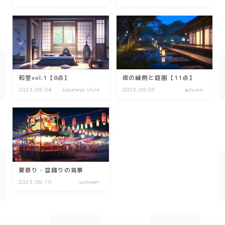
kitchen
お風呂
寝室
custom rooms
和室vol.1【8点】
夜の縁側と庭園【11点】
cityscape
2023.09.04
Japanese style
2023.09.03
autumn
park
facility
Restaurant/Cafe
countryside
夏祭り・盆踊りの背景
病院
2023.08.10
summer
Shrine/temple
city