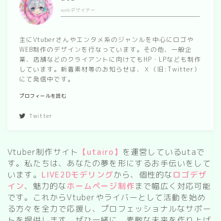
webデザイナー
spring
autumn
主にVtuberさんやエンタメ系のジャンルを中心にロゴや
WEB制作のデザインを行なっています。その他、一般企
業、店舗などのクライアントに向けてもHP・LPなども制作
Nature
しています。新着素材等のお知らせは、Ｘ（旧:Twitter）
forest
にて発信中です。
sea
プロフィールを読む
sky
Twitter
flower
Vtuber制作サイト
【utairo】
を運営しているutaで
food
す。私たちは、あなたの夢を形にするお手伝いをして
います。
LIVE2Dモデリング
から、個性的な
ロゴデザ
sweets
イン
、魅力的な
ホームページ制作
まで幅広く対応可能
です。これからVtuberやライバーとして活動を始め
delivery room
る方々を全力で応援し、プロフェッショナルなサポー
トを提供します。ぜひ一緒に、素敵な未来を作り上げ