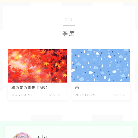
Geometry
TAG
ダーク/ホラー
季節
event
New Year
Valentine
Tanabata
Halloween
雨
楓の葉の背景【8枚】
2023.09.30
popular
2023.06.25
simple
Christmas
season
winter
uta
summer