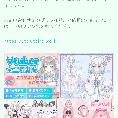
kitchen
ましょう。
お風呂
寝室
お問い合わせ先やプランなど、ご依頼の詳細について
は、下記リンク先を参照ください。
custom rooms
https://uta.utairo.work
cityscape
park
facility
Restaurant/Cafe
countryside
病院
Shrine/temple
city