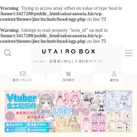
Warning
: Trying to access array offset on value of type bool in
/home/c3417200/public_html/sakuranouta.biz/wp-
content/themes/jinr/include/head/ogp.php
on line
75
Warning
: Attempt to read property "term_id" on null in
/home/c3417200/public_html/sakuranouta.biz/wp-
content/themes/jinr/include/head/ogp.php
on line
75
background
背景
cool
Vtuber・配信者に特化した素材配布サイト
cute
素材リクエスト
有料素材
運営者
beautiful
Japanese style
simple