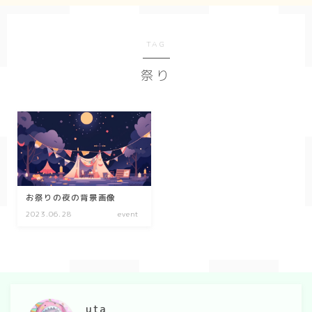
Geometry
TAG
ダーク/ホラー
祭り
event
New Year
Valentine
Tanabata
Halloween
お祭りの夜の背景画像
2023.06.28
event
Christmas
season
winter
uta
summer