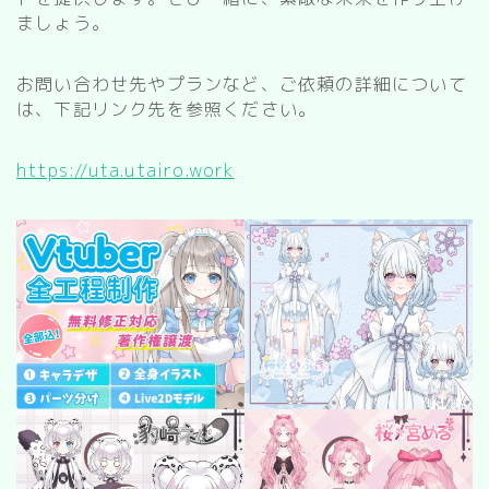
kitchen
ましょう。
お風呂
寝室
お問い合わせ先やプランなど、ご依頼の詳細について
は、下記リンク先を参照ください。
custom rooms
https://uta.utairo.work
cityscape
park
facility
Restaurant/Cafe
countryside
病院
Shrine/temple
city