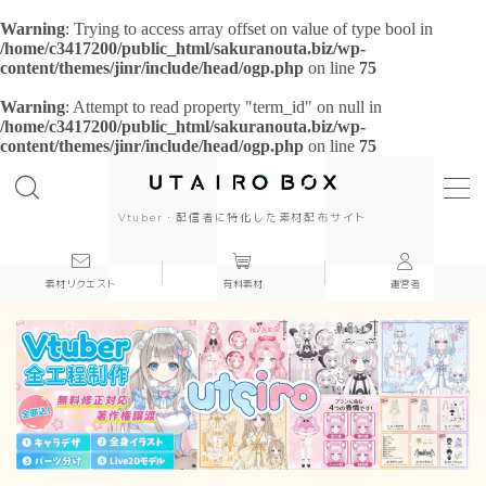
Warning
: Trying to access array offset on value of type bool in
/home/c3417200/public_html/sakuranouta.biz/wp-
content/themes/jinr/include/head/ogp.php
on line
75
Warning
: Attempt to read property "term_id" on null in
/home/c3417200/public_html/sakuranouta.biz/wp-
content/themes/jinr/include/head/ogp.php
on line
75
background
背景
cool
Vtuber・配信者に特化した素材配布サイト
cute
素材リクエスト
有料素材
運営者
beautiful
Japanese style
simple