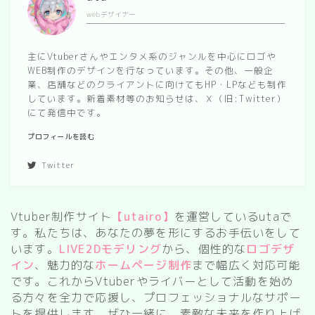
webデザイナー
spring
autumn
主にVtuberさんやエンタメ系のジャンルを中心にロゴや
WEB制作のデザインを行なっています。その他、一般企
業、店舗などのクライアントに向けてもHP・LPなども制作
Nature
しています。新着素材等のお知らせは、Ｘ（旧:Twitter）
forest
にて発信中です。
sea
プロフィールを読む
sky
Twitter
flower
Vtuber制作サイト
【utairo】
を運営しているutaで
food
す。私たちは、あなたの夢を形にするお手伝いをして
います。
LIVE2Dモデリング
から、個性的な
ロゴデザ
sweets
イン
、魅力的な
ホームページ制作
まで幅広く対応可能
です。これからVtuberやライバーとして活動を始め
delivery room
る方々を全力で応援し、プロフェッショナルなサポー
トを提供します。ぜひ一緒に、素敵な未来を作り上げ