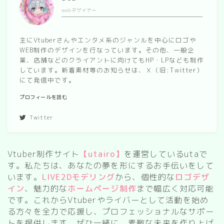
webデザイナー
spring
autumn
主にVtuberさんやエンタメ系のジャンルを中心にロゴや
WEB制作のデザインを行なっています。その他、一般企
業、店舗などのクライアントに向けてもHP・LPなども制作
Nature
しています。新着素材等のお知らせは、Ｘ（旧:Twitter）
forest
にて発信中です。
sea
プロフィールを読む
sky
Twitter
flower
Vtuber制作サイト
【utairo】
を運営しているutaで
food
す。私たちは、あなたの夢を形にするお手伝いをして
います。
LIVE2Dモデリング
から、個性的な
ロゴデザ
sweets
イン
、魅力的な
ホームページ制作
まで幅広く対応可能
です。これからVtuberやライバーとして活動を始め
delivery room
る方々を全力で応援し、プロフェッショナルなサポー
トを提供します。ぜひ一緒に、素敵な未来を作り上げ