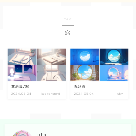
Geometry
TAG
ダーク/ホラー
窓
event
New Year
Valentine
Tanabata
Halloween
文房具/窓
丸い窓
2024.05.04
background
2024.05.04
sky
Christmas
season
winter
uta
summer