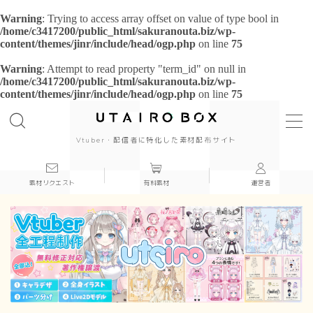
Warning
: Trying to access array offset on value of type bool in
/home/c3417200/public_html/sakuranouta.biz/wp-
content/themes/jinr/include/head/ogp.php
on line
75
Warning
: Attempt to read property "term_id" on null in
/home/c3417200/public_html/sakuranouta.biz/wp-
content/themes/jinr/include/head/ogp.php
on line
75
background
背景
cool
Vtuber・配信者に特化した素材配布サイト
cute
素材リクエスト
有料素材
運営者
beautiful
Japanese style
simple