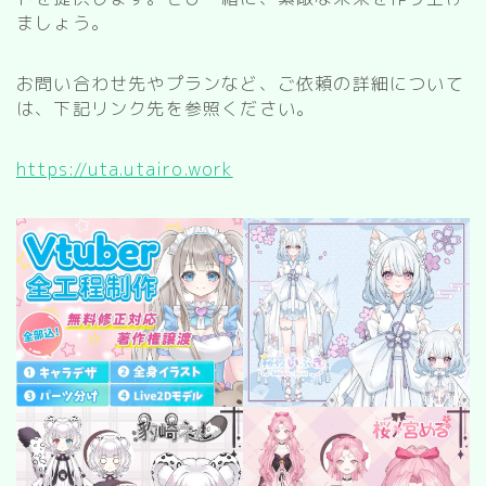
kitchen
ましょう。
お風呂
寝室
お問い合わせ先やプランなど、ご依頼の詳細について
は、下記リンク先を参照ください。
custom rooms
https://uta.utairo.work
cityscape
park
facility
Restaurant/Cafe
countryside
病院
Shrine/temple
city