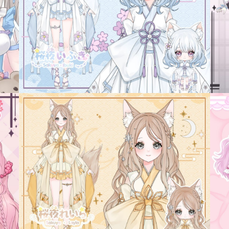
病院
Shrine/temple
city
SF/Fantasy
cyber-