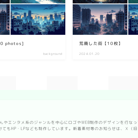
season
winter
summer
spring
10 photos]
荒廃した街【10枚】
autumn
background
2024.01.20
Nature
forest
sea
sky
flower
erさんやエンタメ系のジャンルを中心にロゴやWEB制作のデザインを行
てもHP・LPなども制作しています。新着素材等のお知らせは、Ｘ（旧:T
food