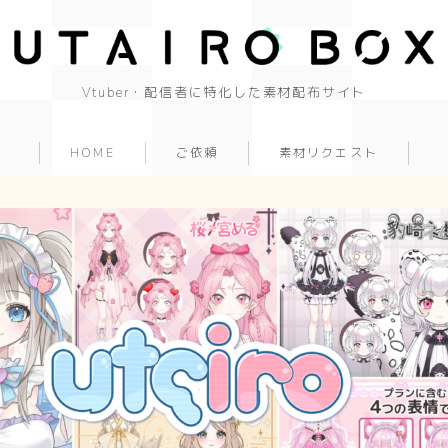
Vtuber・配信者に特化した素材配布サイト
HOME
ご依頼
素材リクエスト
background
背景
cool
cute
beautiful
Japanese style