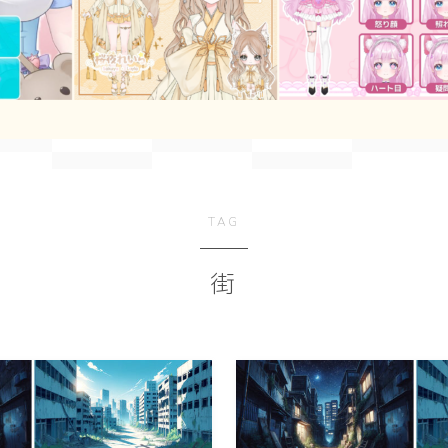
simple
Geometry
ダーク/ホラー
TAG
event
New Year
街
Valentine
Tanabata
Halloween
Christmas