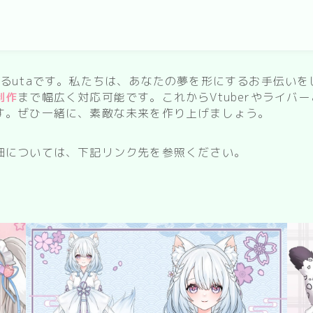
sweets
delivery room
kitchen
るutaです。私たちは、あなたの夢を形にするお手伝いを
制作
まで幅広く対応可能です。これからVtuberやライバ
お風呂
す。ぜひ一緒に、素敵な未来を作り上げましょう。
寝室
細については、下記リンク先を参照ください。
custom rooms
cityscape
park
facility
Restaurant/Cafe
countryside