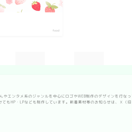
sweets
delivery room
food
kitchen
お風呂
寝室
custom rooms
cityscape
park
erさんやエンタメ系のジャンルを中心にロゴやWEB制作のデザインを行
てもHP・LPなども制作しています。新着素材等のお知らせは、Ｘ（旧:T
facility
Restaurant/Cafe
countryside