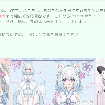
病院
Shrine/temple
るutaです。私たちは、あなたの夢を形にするお手伝いを
制作
まで幅広く対応可能です。これからVtuberやライバ
city
す。ぜひ一緒に、素敵な未来を作り上げましょう。
SF/Fantasy
細については、下記リンク先を参照ください。
cyber-