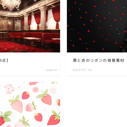
season
winter
summer
spring
autumn
8点】
黒と赤のリボンの背景素材
Nature
popular
2023.07.14
forest
sea
sky
flower
food