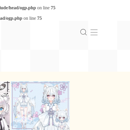
clude/head/ogp.php
on line
75
ead/ogp.php
on line
75