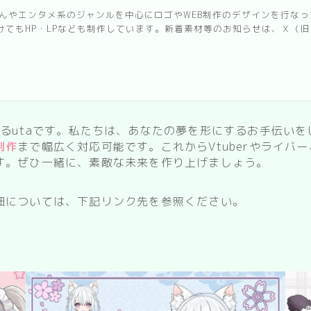
sweets
erさんやエンタメ系のジャンルを中心にロゴやWEB制作のデザインを行
てもHP・LPなども制作しています。新着素材等のお知らせは、Ｘ（旧:T
delivery room
kitchen
お風呂
寝室
るutaです。私たちは、あなたの夢を形にするお手伝いを
制作
まで幅広く対応可能です。これからVtuberやライバ
custom rooms
す。ぜひ一緒に、素敵な未来を作り上げましょう。
cityscape
細については、下記リンク先を参照ください。
park
facility
Restaurant/Cafe
countryside