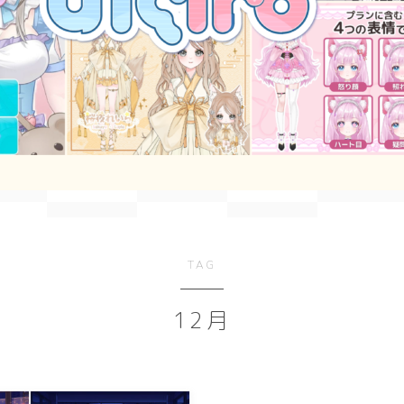
simple
Geometry
ダーク/ホラー
event
New Year
TAG
Valentine
Tanabata
12月
Halloween
Christmas