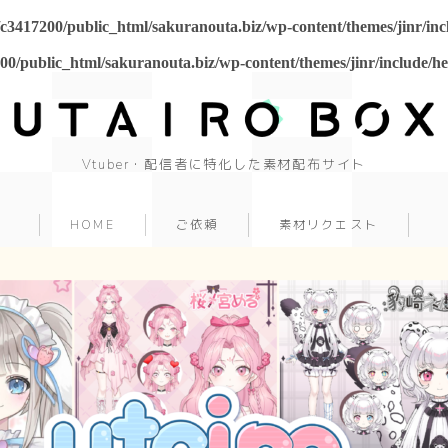
c3417200/public_html/sakuranouta.biz/wp-content/themes/jinr/in
00/public_html/sakuranouta.biz/wp-content/themes/jinr/include/h
Vtuber・配信者に特化した素材配布サイト
background
背景
HOME
ご依頼
素材リクエスト
cool
cute
beautiful
Japanese style