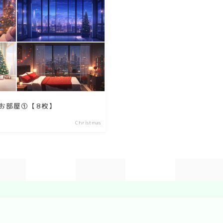
season
winter
summer
spring
autumn
お部屋①【8枚】
Nature
Christmas
forest
sea
sky
flower
food