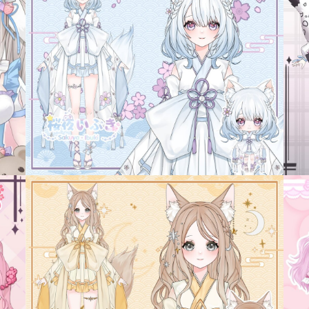
病院
Shrine/temple
city
SF/Fantasy
cyber-