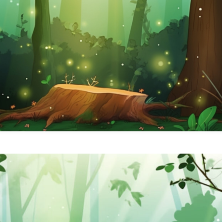
季節
冬/winter
夏/summer
春/spring
秋/autumn
自然
森
海
空
花
食べ物