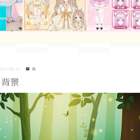
シンプル
幾何学
ダーク/ホラー
023.08.15
森
行事
の背景
お正月
バレンタイン
七夕
ハロウィン
クリスマス