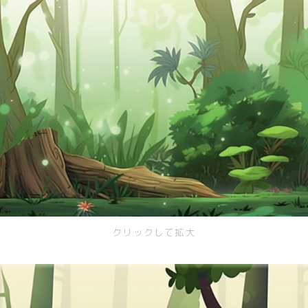
病院
神社/寺院
街
SF/ファンタジー
サイバー
クリックして拡大