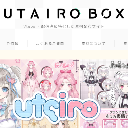
Vtuber・配信者に特化した素材配布サイト
ご依頼
よくあるご質問
素材について
素
背景(16:9)
背景
かっこいい
かわいい
きれい
和風