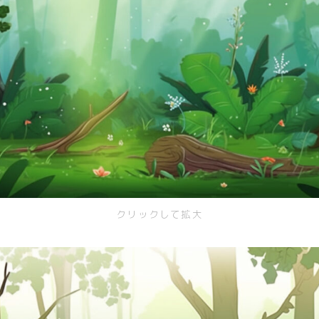
スイーツ
部屋
キッチン
お風呂
寝室
カスタムお部屋
街並み
クリックして拡大
公園
施設
レストラン/カフェ
田舎