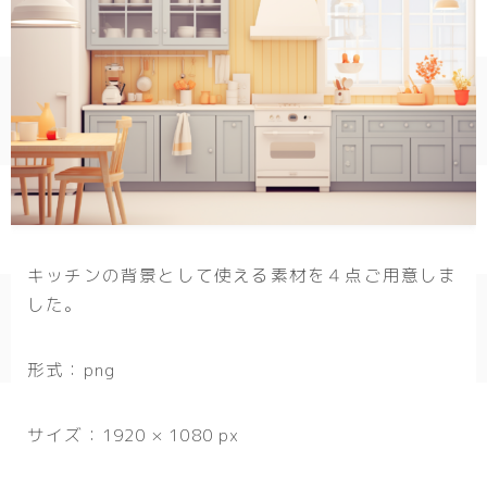
幾何学
ダーク/ホラー
行事
お正月
バレンタイン
七夕
キッチンの背景として使える素材を４点ご用意しま
した。
ハロウィン
クリスマス
形式：png
季節
サイズ：1920 × 1080 px
冬/winter
夏/summer