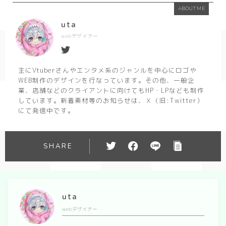
ABOUT ME
uta
webデザイナー
主にVtuberさんやエンタメ系のジャンルを中心にロゴや
WEB制作のデザインを行なっています。その他、一般企
業、店舗などのクライアントに向けてもHP・LPなども制作
しています。新着素材等のお知らせは、Ｘ（旧:Twitter）
にて発信中です。
SHARE
uta
webデザイナー