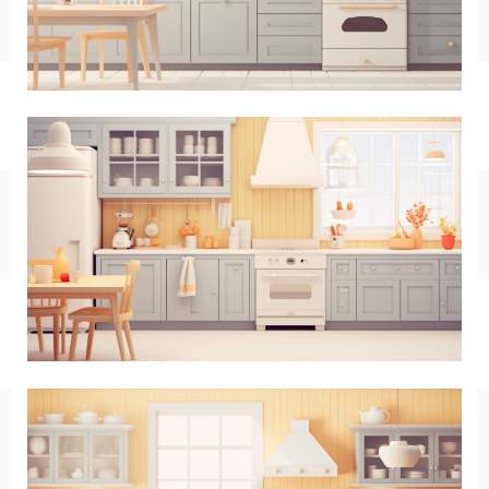
キッチン
お風呂
寝室
カスタムお部屋
街並み
公園
施設
レストラン/カフェ
田舎
病院
神社/寺院
街