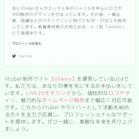
主にVtuberさんやエンタメ系のジャンルを中心にロゴや
WEB制作のデザインを行なっています。その他、一般企
業、店舗などのクライアントに向けてもHP・LPなども制作
しています。新着素材等のお知らせは、Ｘ（旧:Twitter）
にて発信中です。
プロフィールを読む
Twitter
Vtuber制作サイト
【utairo】
を運営しているutaで
す。私たちは、あなたの夢を形にするお手伝いをして
います。
LIVE2Dモデリング
から、個性的な
ロゴデザ
イン
、魅力的な
ホームページ制作
まで幅広く対応可能
です。これからVtuberやライバーとして活動を始め
る方々を全力で応援し、プロフェッショナルなサポー
トを提供します。ぜひ一緒に、素敵な未来を作り上げ
ましょう。