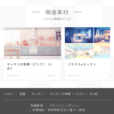
関連素材
こちらの背景もどうぞ
キッチンの背景（ピンク）【4
パステル×キッチン
点】
2023.09.09
キッチン
2024.04.17
かわ
HOME
部屋
キッチン
キッチンの背景（イエロー）【4点】
＞
＞
＞
免責事項
プライバシーポリシー
利用規約／特定商取引法に基づく表記