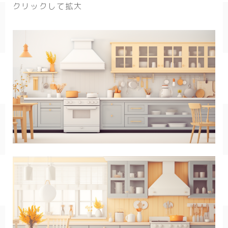
クリックして拡大
春/spring
秋/autumn
自然
森
海
空
花
食べ物
スイーツ
部屋