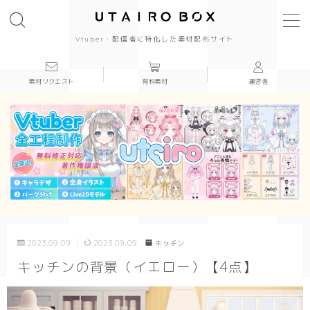
Vtuber・配信者に特化した素材配布サイト
素材リクエスト
有料素材
運営者
背景(16:9)
背景
かっこいい
かわいい
きれい
2023.09.09
2023.09.09
キッチン
和風
キッチンの背景（イエロー）【4点】
シンプル