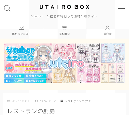
Vtuber・配信者に特化した素材配布サイト
素材リクエスト
有料素材
運営者
背景(16:9)
背景
かっこいい
かわいい
きれい
2023.10.07
2024.01.31
レストラン/カフェ
和風
レストランの厨房
シンプル