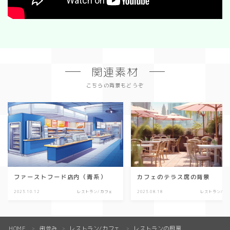
関連素材
こちらの背景もどうぞ
ファーストフード店内（青系）
カフェのテラス席の背景
2023.10.12
レストラン/カフェ
2023.08.18
レストラン/カ
HOME
街並み
レストラン/カフェ
レストランの厨房
＞
＞
＞