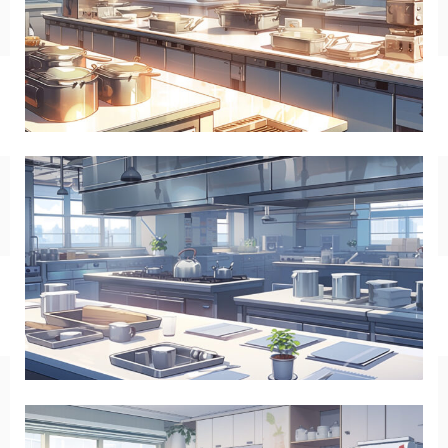
キッチン
お風呂
寝室
カスタムお部屋
街並み
公園
施設
レストラン/カフェ
田舎
病院
神社/寺院
街