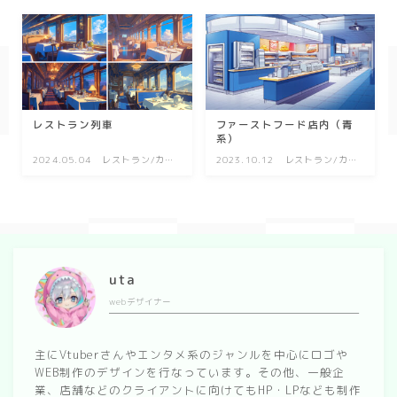
幾何学
ダーク/ホラー
行事
レストラン列車
ファーストフード店内（青
系）
お正月
2024.05.04
レストラン/カフ
2023.10.12
レストラン/カフ
ェ
ェ
バレンタイン
七夕
ハロウィン
クリスマス
uta
webデザイナー
季節
主にVtuberさんやエンタメ系のジャンルを中心にロゴや
冬/winter
WEB制作のデザインを行なっています。その他、一般企
業、店舗などのクライアントに向けてもHP・LPなども制作
夏/summer