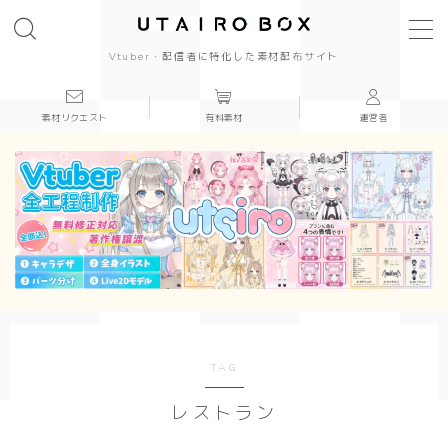
Vtuber・配信者に特化した素材配布サイト
素材リクエスト
有料素材
運営者
背景(16:9)
背景
かっこいい
かわいい
きれい
和風
TAG
レストラン
シンプル