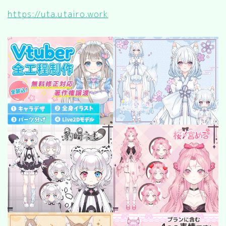
キッチン
https://uta.utairo.work
お風呂
寝室
カスタムお部屋
街並み
公園
施設
レストラン/カフェ
田舎
病院
神社/寺院
街