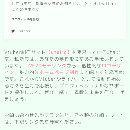
しています。新着素材等のお知らせは、Ｘ（旧:Twitter）
春/spring
にて発信中です。
秋/autumn
プロフィールを読む
Twitter
自然
森
Vtuber制作サイト
【utairo】
を運営しているutaで
海
す。私たちは、あなたの夢を形にするお手伝いをして
います。
LIVE2Dモデリング
から、個性的な
ロゴデザ
空
イン
、魅力的な
ホームページ制作
まで幅広く対応可能
花
です。これからVtuberやライバーとして活動を始め
る方々を全力で応援し、プロフェッショナルなサポー
トを提供します。ぜひ一緒に、素敵な未来を作り上げ
食べ物
ましょう。
スイーツ
お問い合わせ先やプランなど、ご依頼の詳細について
部屋
は、下記リンク先を参照ください。