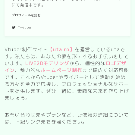
にて発信中です。
春/spring
プロフィールを読む
秋/autumn
Twitter
自然
森
Vtuber制作サイト
【utairo】
を運営しているutaで
す。私たちは、あなたの夢を形にするお手伝いをして
海
います。
LIVE2Dモデリング
から、個性的な
ロゴデザ
空
イン
、魅力的な
ホームページ制作
まで幅広く対応可能
です。これからVtuberやライバーとして活動を始め
花
る方々を全力で応援し、プロフェッショナルなサポー
トを提供します。ぜひ一緒に、素敵な未来を作り上げ
食べ物
ましょう。
スイーツ
お問い合わせ先やプランなど、ご依頼の詳細について
は、下記リンク先を参照ください。
部屋