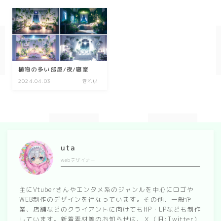
幾何学
ダーク/ホラー
行事
植物の多い部屋/夜/寝室
2024.04.03
きれい
お正月
バレンタイン
七夕
ハロウィン
uta
クリスマス
webデザイナー
季節
主にVtuberさんやエンタメ系のジャンルを中心にロゴや
WEB制作のデザインを行なっています。その他、一般企
冬/winter
業、店舗などのクライアントに向けてもHP・LPなども制作
夏/summer
しています。新着素材等のお知らせは、Ｘ（旧:Twitter）