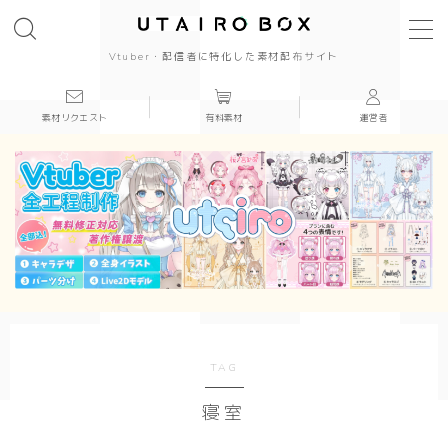
Vtuber・配信者に特化した素材配布サイト
素材リクエスト
有料素材
運営者
背景(16:9)
背景
かっこいい
かわいい
きれい
和風
TAG
寝室
シンプル