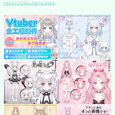
キッチン
https://uta.utairo.work
お風呂
寝室
カスタムお部屋
街並み
公園
施設
レストラン/カフェ
田舎
病院
神社/寺院
街