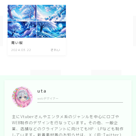
幾何学
ダーク/ホラー
行事
青い桜
2024.03.22
きれい
お正月
バレンタイン
七夕
ハロウィン
uta
クリスマス
webデザイナー
季節
主にVtuberさんやエンタメ系のジャンルを中心にロゴや
WEB制作のデザインを行なっています。その他、一般企
冬/winter
業、店舗などのクライアントに向けてもHP・LPなども制作
夏/summer
しています。新着素材等のお知らせは、Ｘ（旧:Twitter）