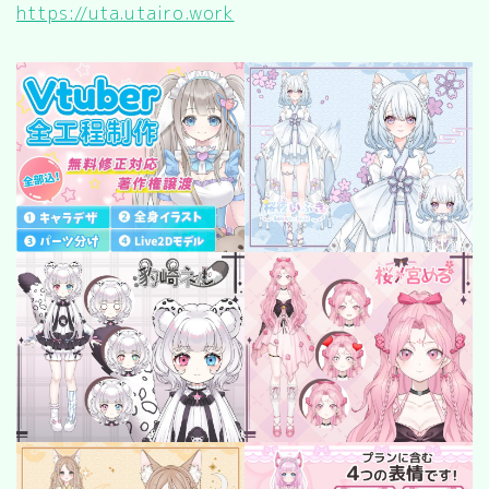
キッチン
https://uta.utairo.work
お風呂
寝室
カスタムお部屋
街並み
公園
施設
レストラン/カフェ
田舎
病院
神社/寺院
街