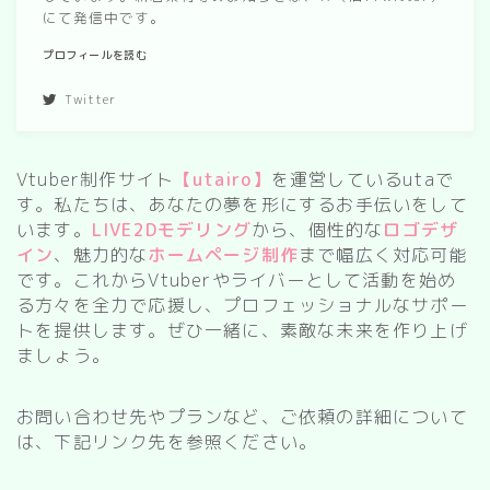
にて発信中です。
春/spring
プロフィールを読む
秋/autumn
Twitter
自然
森
Vtuber制作サイト
【utairo】
を運営しているutaで
す。私たちは、あなたの夢を形にするお手伝いをして
海
います。
LIVE2Dモデリング
から、個性的な
ロゴデザ
空
イン
、魅力的な
ホームページ制作
まで幅広く対応可能
です。これからVtuberやライバーとして活動を始め
花
る方々を全力で応援し、プロフェッショナルなサポー
トを提供します。ぜひ一緒に、素敵な未来を作り上げ
食べ物
ましょう。
スイーツ
お問い合わせ先やプランなど、ご依頼の詳細について
は、下記リンク先を参照ください。
部屋