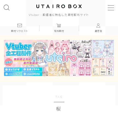
Vtuber・配信者に特化した素材配布サイト
素材リクエスト
有料素材
運営者
背景(16:9)
背景
かっこいい
かわいい
きれい
和風
TAG
桜
シンプル