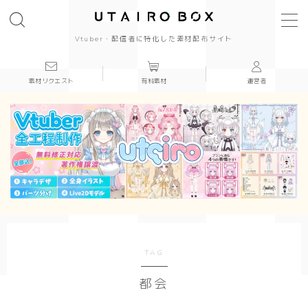
Vtuber・配信者に特化した素材配布サイト
素材リクエスト
有料素材
運営者
背景(16:9)
背景
かっこいい
かわいい
きれい
和風
TAG
都会
シンプル