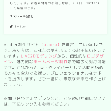
しています。新着素材等のお知らせは、Ｘ（旧:Twitter）
春/spring
にて発信中です。
秋/autumn
プロフィールを読む
Twitter
自然
森
Vtuber制作サイト
【utairo】
を運営しているutaで
海
す。私たちは、あなたの夢を形にするお手伝いをして
います。
LIVE2Dモデリング
から、個性的な
ロゴデザ
空
イン
、魅力的な
ホームページ制作
まで幅広く対応可能
花
です。これからVtuberやライバーとして活動を始め
る方々を全力で応援し、プロフェッショナルなサポー
トを提供します。ぜひ一緒に、素敵な未来を作り上げ
食べ物
ましょう。
スイーツ
お問い合わせ先やプランなど、ご依頼の詳細について
部屋
は、下記リンク先を参照ください。