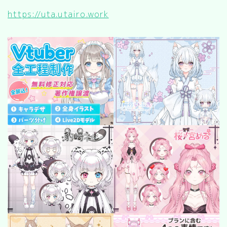
キッチン
https://uta.utairo.work
お風呂
寝室
カスタムお部屋
街並み
公園
施設
レストラン/カフェ
田舎
病院
神社/寺院
街