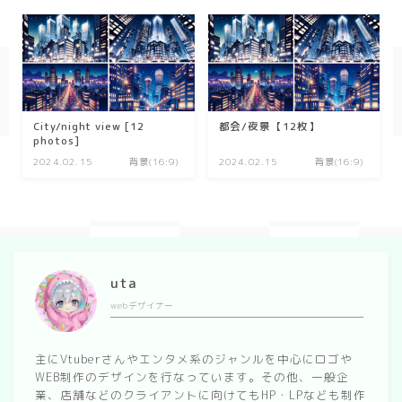
幾何学
ダーク/ホラー
行事
City/night view [12
都会/夜景【12枚】
photos]
お正月
2024.02.15
背景(16:9)
2024.02.15
背景(16:9)
バレンタイン
七夕
ハロウィン
クリスマス
uta
webデザイナー
季節
主にVtuberさんやエンタメ系のジャンルを中心にロゴや
冬/winter
WEB制作のデザインを行なっています。その他、一般企
業、店舗などのクライアントに向けてもHP・LPなども制作
夏/summer