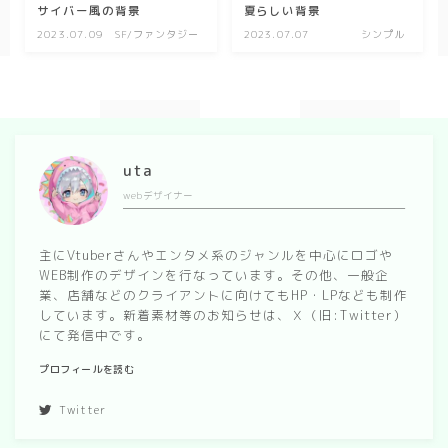
キッチン
サイバー風の背景
夏らしい背景
2023.07.09
SF/ファンタジー
2023.07.07
シンプル
お風呂
寝室
カスタムお部屋
街並み
uta
webデザイナー
公園
施設
主にVtuberさんやエンタメ系のジャンルを中心にロゴや
レストラン/カフェ
WEB制作のデザインを行なっています。その他、一般企
業、店舗などのクライアントに向けてもHP・LPなども制作
田舎
しています。新着素材等のお知らせは、Ｘ（旧:Twitter）
にて発信中です。
病院
プロフィールを読む
神社/寺院
Twitter
街