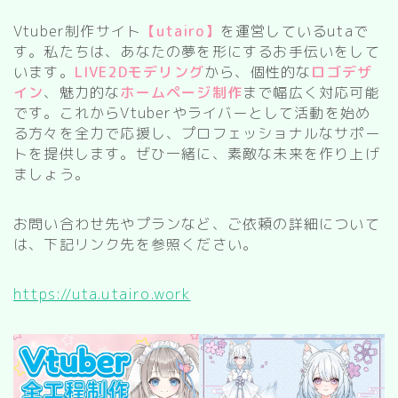
SF/ファンタジー
Vtuber制作サイト
【utairo】
を運営しているutaで
す。私たちは、あなたの夢を形にするお手伝いをして
サイバー
います。
LIVE2Dモデリング
から、個性的な
ロゴデザ
イン
、魅力的な
ホームページ制作
まで幅広く対応可能
です。これからVtuberやライバーとして活動を始め
る方々を全力で応援し、プロフェッショナルなサポー
トを提供します。ぜひ一緒に、素敵な未来を作り上げ
ましょう。
お問い合わせ先やプランなど、ご依頼の詳細について
は、下記リンク先を参照ください。
https://uta.utairo.work