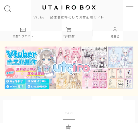
Vtuber・配信者に特化した素材配布サイト
素材リクエスト
有料素材
運営者
背景(16:9)
背景
かっこいい
かわいい
きれい
和風
TAG
青
シンプル