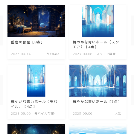
幾何学
ダーク/ホラー
行事
藍色の部屋【8点】
鮮やかな青いホール（スク
エア）【4点】
お正月
2023.09.14
かわいい
2023.09.06
スクエア背景
（1:1）
バレンタイン
七夕
ハロウィン
クリスマス
鮮やかな青いホール（モバ
鮮やかな青いホール【7点】
イル）【4点】
季節
2023.09.06
モバイル背景
2023.09.06
人気
(9:16)
冬/winter
夏/summer