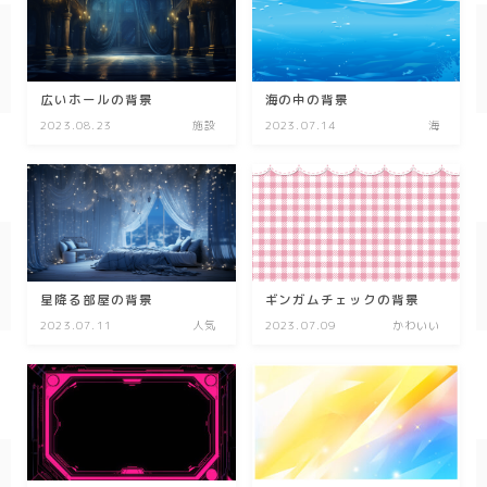
春/spring
秋/autumn
広いホールの背景
海の中の背景
2023.08.23
施設
2023.07.14
海
自然
森
海
空
花
星降る部屋の背景
ギンガムチェックの背景
2023.07.11
人気
2023.07.09
かわいい
食べ物
スイーツ
部屋