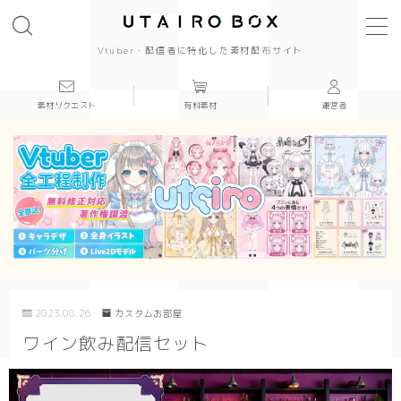
Vtuber・配信者に特化した素材配布サイト
素材リクエスト
有料素材
運営者
背景(16:9)
背景
かっこいい
かわいい
きれい
2023.08.26
カスタムお部屋
和風
ワイン飲み配信セット
シンプル