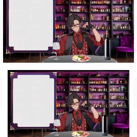
幾何学
ダーク/ホラー
行事
お正月
バレンタイン
七夕
ハロウィン
クリスマス
季節
冬/winter
夏/summer