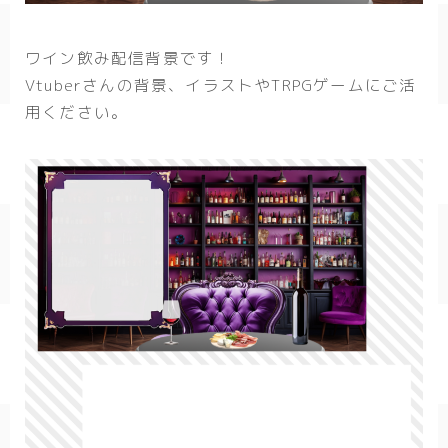
春/spring
ワイン飲み配信背景です！
秋/autumn
Vtuberさんの背景、イラストやTRPGゲームにご活
用ください。
自然
森
海
空
花
食べ物
スイーツ
部屋