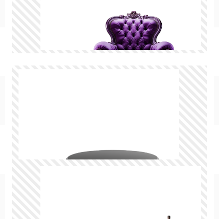
キッチン
お風呂
寝室
カスタムお部屋
街並み
公園
施設
レストラン/カフェ
田舎
病院
神社/寺院
街