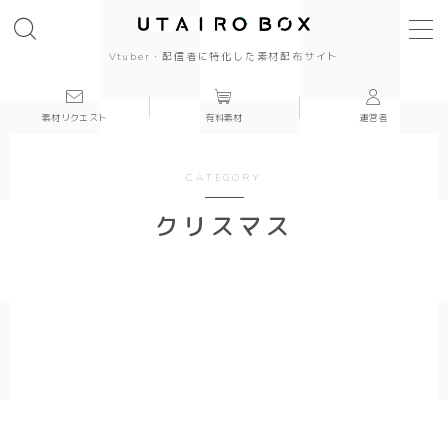
Vtuber・配信者に特化した素材配布サイト
素材リクエスト
有料素材
運営者
背景(16:9)
背景
CATEGORY
かっこいい
クリスマス
かわいい
きれい
和風
シンプル