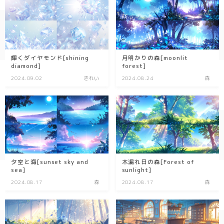
輝くダイヤモンド[shining
月明かりの森[moonlit
diamond]
forest]
2024.09.02
きれい
2024.08.24
森
夕空と海[sunset sky and
木漏れ日の森[Forest of
sea]
sunlight]
2024.08.17
森
2024.08.17
森