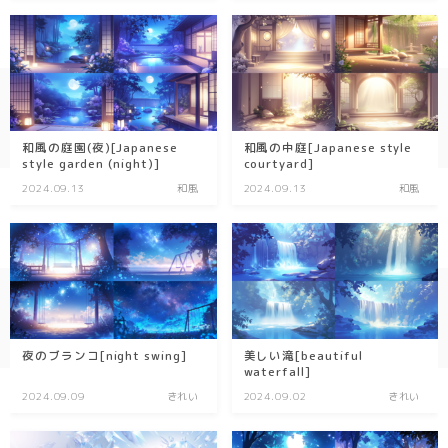
和風の庭園(夜)[Japanese
和風の中庭[Japanese style
style garden (night)]
courtyard]
2024.09.13
和風
2024.09.13
和風
夜のブランコ[night swing]
美しい滝[beautiful
waterfall]
2024.09.09
きれい
2024.09.02
きれい