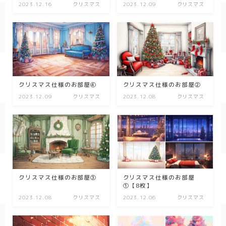
2023.12.16
クリスマス
2023.12.09
クリスマス
春/spring
秋/autumn
自然
森
クリスマス仕様のお部屋④
クリスマス仕様のお部屋②
2023.12.09
クリスマス
2023.12.08
クリスマス
海
空
花
食べ物
クリスマス仕様のお部屋③
クリスマス仕様のお部屋
スイーツ
①【8枚】
2023.12.08
クリスマス
2023.12.06
クリスマス
部屋