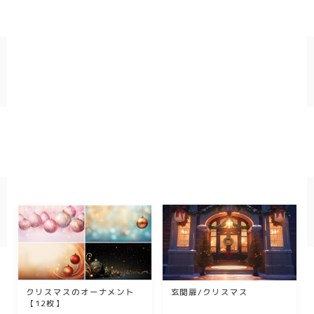
幾何学
ダーク/ホラー
行事
お正月
バレンタイン
七夕
ハロウィン
クリスマス
季節
冬/winter
クリスマスのオーナメント
玄関扉/クリスマス
【12枚】
夏/summer