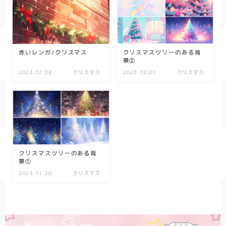
キッチン
お風呂
寝室
赤いレンガ/クリスマス
クリスマスツリーのある背
カスタムお部屋
景②
2023.12.04
クリスマス
2023.12.01
クリスマス
街並み
公園
施設
レストラン/カフェ
クリスマスツリーのある背
田舎
景①
病院
2023.11.20
クリスマス
神社/寺院
街