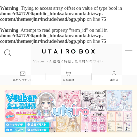
Warning
: Trying to access array offset on value of type bool in
/home/c3417200/public_html/sakuranouta.biz/wp-
content/themes/jinr/include/head/ogp.php
on line
75
Warning
: Attempt to read property "term_id" on null in
/home/c3417200/public_html/sakuranouta.biz/wp-
content/themes/jinr/include/head/ogp.php
on line
75
background
背景
cool
Vtuber・配信者に特化した素材配布サイト
cute
素材リクエスト
有料素材
運営者
beautiful
Japanese style
simple