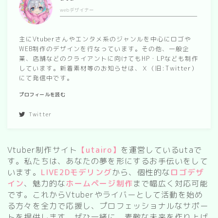
webデザイナー
spring
autumn
主にVtuberさんやエンタメ系のジャンルを中心にロゴや
WEB制作のデザインを行なっています。その他、一般企
業、店舗などのクライアントに向けてもHP・LPなども制作
Nature
しています。新着素材等のお知らせは、Ｘ（旧:Twitter）
forest
にて発信中です。
sea
プロフィールを読む
sky
Twitter
flower
Vtuber制作サイト
【utairo】
を運営しているutaで
food
す。私たちは、あなたの夢を形にするお手伝いをして
います。
LIVE2Dモデリング
から、個性的な
ロゴデザ
sweets
イン
、魅力的な
ホームページ制作
まで幅広く対応可能
です。これからVtuberやライバーとして活動を始め
delivery room
る方々を全力で応援し、プロフェッショナルなサポー
トを提供します。ぜひ一緒に、素敵な未来を作り上げ