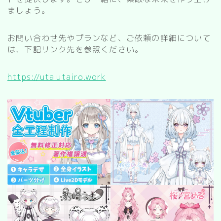
kitchen
ましょう。
お風呂
寝室
お問い合わせ先やプランなど、ご依頼の詳細について
は、下記リンク先を参照ください。
custom rooms
https://uta.utairo.work
cityscape
park
facility
Restaurant/Cafe
countryside
病院
Shrine/temple
city