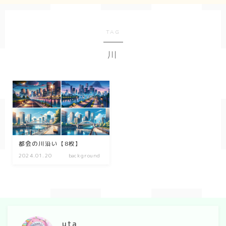
Geometry
TAG
ダーク/ホラー
川
event
New Year
Valentine
Tanabata
Halloween
都会の川沿い【8枚】
2024.01.20
background
Christmas
season
winter
uta
summer