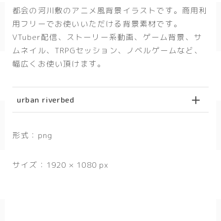
都会の河川敷のアニメ風背景イラストです。商用利
春/spring
用フリーでお使いいただける背景素材です。
秋/autumn
VTuber配信、ストーリー系動画、ゲーム背景、サ
ムネイル、TRPGセッション、ノベルゲームなど、
自然
幅広くお使い頂けます。
森
海
urban riverbed
空
花
形式：png
食べ物
サイズ：1920 × 1080 px
スイーツ
部屋