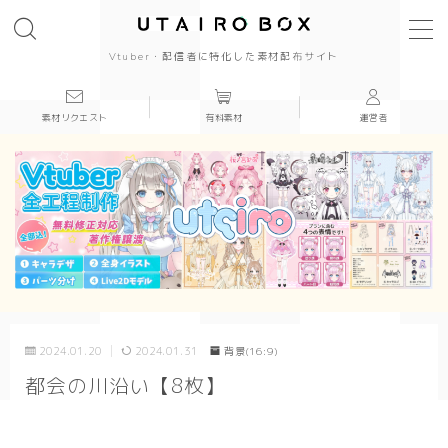
Vtuber・配信者に特化した素材配布サイト
素材リクエスト
有料素材
運営者
背景(16:9)
背景
かっこいい
かわいい
きれい
2024.01.20
2024.01.31
背景(16:9)
和風
都会の川沿い【8枚】
シンプル