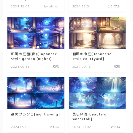
2024.12.01
冬/winter
2024.12.01
シンプル
和風の庭園(夜)[Japanese
和風の中庭[Japanese
style garden (night)]
style courtyard]
2024.09.13
和風
2024.09.13
和風
夜のブランコ[night swing]
美しい滝[beautiful
waterfall]
2024.09.09
きれい
2024.09.02
きれい