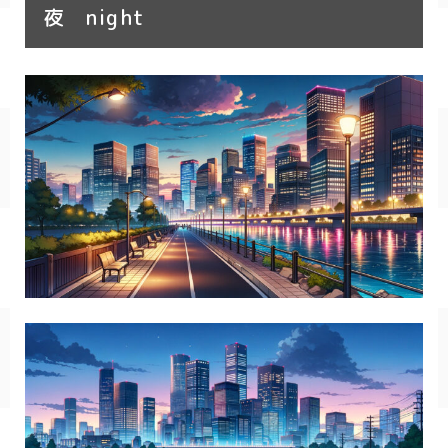
夜 night
SF/ファンタジー
サイバー