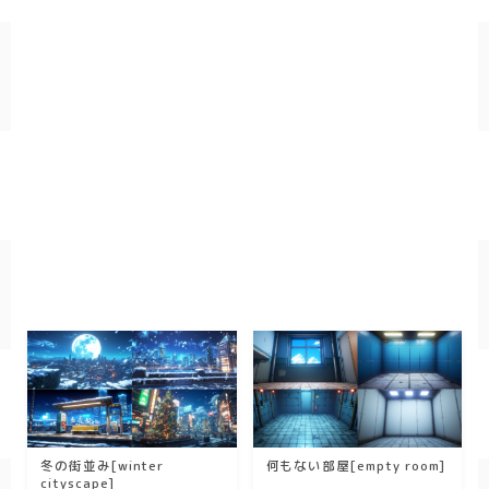
冬の街並み[winter
何もない部屋[empty room]
cityscape]