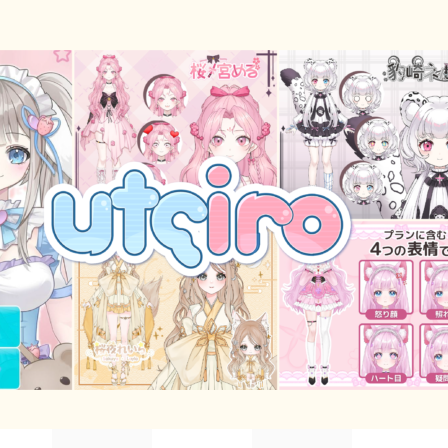
シンプル
幾何学
ダーク/ホラー
行事
お正月
バレンタイン
七夕
ハロウィン
クリスマス