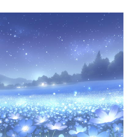
病院
神社/寺院
街
SF/ファンタジー
サイバー