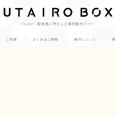
Vtuber・配信者に特化した素材配布サイト
ご依頼
よくあるご質問
素材について
素
背景(16:9)
背景
かっこいい
かわいい
きれい
和風