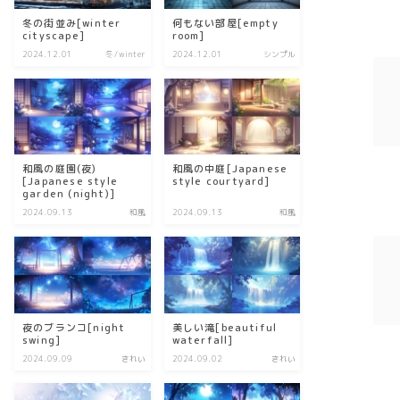
冬の街並み[winter
何もない部屋[empty
cityscape]
room]
2024.12.01
冬/winter
2024.12.01
シンプル
和風の庭園(夜)
和風の中庭[Japanese
[Japanese style
style courtyard]
garden (night)]
2024.09.13
和風
2024.09.13
和風
夜のブランコ[night
美しい滝[beautiful
swing]
waterfall]
2024.09.09
きれい
2024.09.02
きれい