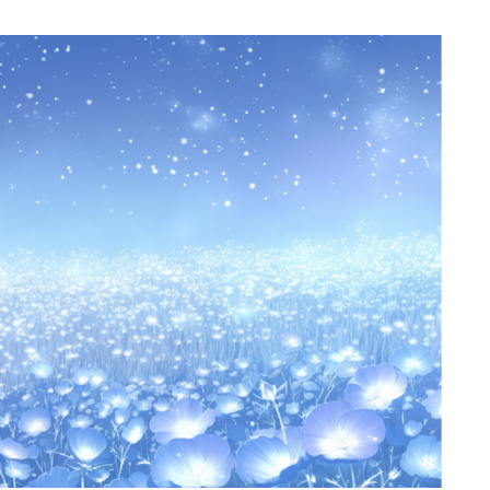
スイーツ
部屋
キッチン
お風呂
寝室
カスタムお部屋
街並み
公園
施設
レストラン/カフェ
田舎