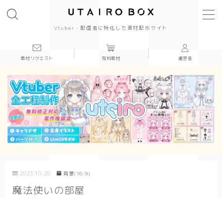
Vtuber・配信者に特化した素材配布サイト
素材リクエスト
有料素材
運営者
背景(16:9)
背景
かっこいい
かわいい
きれい
2023.10.28
背景(16:9)
和風
魔法使いの部屋
シンプル