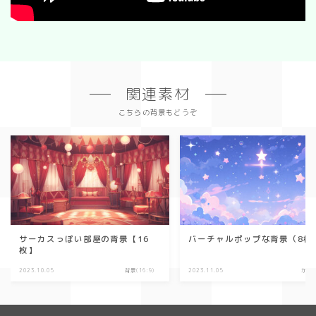
関連素材
こちらの背景もどうぞ
サーカスっぽい部屋の背景【16
バーチャルポップな背景（8枚
枚】
2023.10.05
背景(16:9)
2023.11.05
かわ