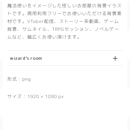
魔法使いをイメージした怪しいお部屋の背景イラス
春/spring
トです。商用利用フリーでお使いいただける背景素
秋/autumn
材です。VTuber配信、ストーリー系動画、ゲーム
背景、サムネイル、TRPGセッション、ノベルゲー
自然
ムなど、幅広くお使い頂けます。
森
海
wizard’s room
空
花
形式：png
食べ物
サイズ：1920 × 1080 px
スイーツ
部屋