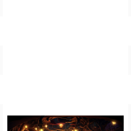
キッチン
お風呂
寝室
カスタムお部屋
街並み
公園
施設
レストラン/カフェ
田舎
病院
神社/寺院
街