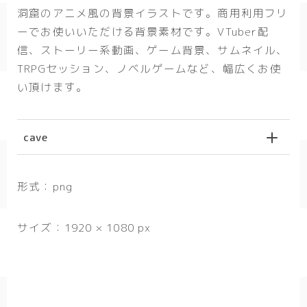
洞窟のアニメ風の背景イラストです。商用利用フリ
春/spring
ーでお使いいただける背景素材です。VTuber配
秋/autumn
信、ストーリー系動画、ゲーム背景、サムネイル、
TRPGセッション、ノベルゲームなど、幅広くお使
自然
い頂けます。
森
海
cave
空
花
形式：png
食べ物
サイズ：1920 × 1080 px
スイーツ
部屋