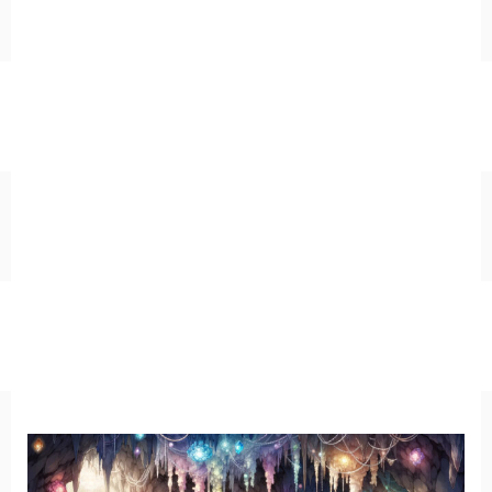
キッチン
お風呂
寝室
カスタムお部屋
街並み
公園
施設
レストラン/カフェ
田舎
病院
神社/寺院
街