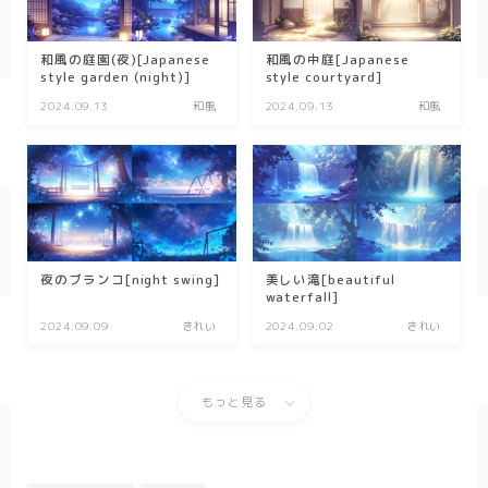
和風の庭園(夜)[Japanese
和風の中庭[Japanese
style garden (night)]
style courtyard]
2024.09.13
和風
2024.09.13
和風
夜のブランコ[night swing]
美しい滝[beautiful
waterfall]
2024.09.09
きれい
2024.09.02
きれい
もっと見る