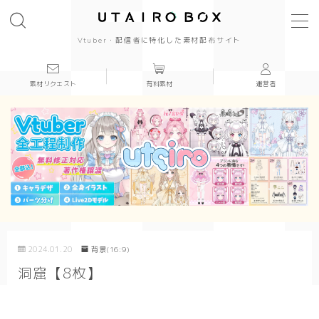
Vtuber・配信者に特化した素材配布サイト
素材リクエスト
有料素材
運営者
背景(16:9)
背景
かっこいい
かわいい
きれい
2024.01.20
背景(16:9)
和風
洞窟【8枚】
シンプル