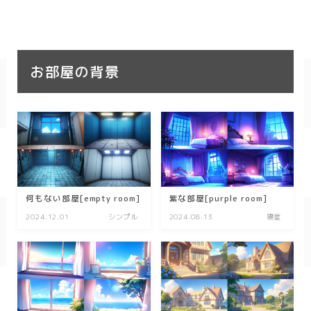
お部屋の背景
何もない部屋[empty room]
紫な部屋[purple room]
2024.12.01
シンプル
2024.08.13
寝室