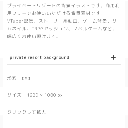
プライベートリゾートの背景イラストです。商用利
春/spring
用フリーでお使いいただける背景素材です。
秋/autumn
VTuber配信、ストーリー系動画、ゲーム背景、サ
ムネイル、TRPGセッション、ノベルゲームなど、
自然
幅広くお使い頂けます。
森
海
private resort background
空
花
形式：png
食べ物
サイズ：1920 × 1080 px
スイーツ
クリックして拡大
部屋