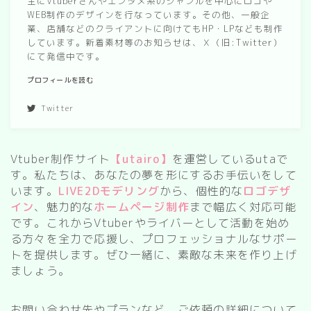
主にVtuberさんやエンタメ系のジャンルを中心にロゴや
WEB制作のデザインを行なっています。その他、一般企
業、店舗などのクライアントに向けてもHP・LPなども制作
しています。新着素材等のお知らせは、Ｘ（旧:Twitter）
にて発信中です。
プロフィールを読む
Twitter
Vtuber制作サイト
【utairo】
を運営しているutaで
す。私たちは、あなたの夢を形にするお手伝いをして
います。
LIVE2Dモデリング
から、個性的な
ロゴデザ
イン
、魅力的な
ホームページ制作
まで幅広く対応可能
です。これからVtuberやライバーとして活動を始め
る方々を全力で応援し、プロフェッショナルなサポー
トを提供します。ぜひ一緒に、素敵な未来を作り上げ
ましょう。
お問い合わせ先やプランなど、ご依頼の詳細について