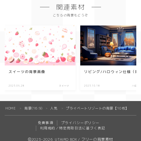
関連素材
こちらの背景もどうぞ
スイーツの背景画像
リビング/ハロウィン仕様（青
2023.06.28
スイーツ
2023.10.18
ハロウ
HOME
背景(16:9)
人気
プライベートリゾートの背景【10枚】
＞
＞
＞
免責事項
プライバシーポリシー
利用規約／特定商取引法に基づく表記
2023–2026 UTAIRO BOX / フリーの背景素材