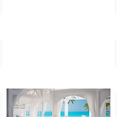
キッチン
お風呂
寝室
カスタムお部屋
街並み
公園
施設
レストラン/カフェ
田舎
病院
神社/寺院
街