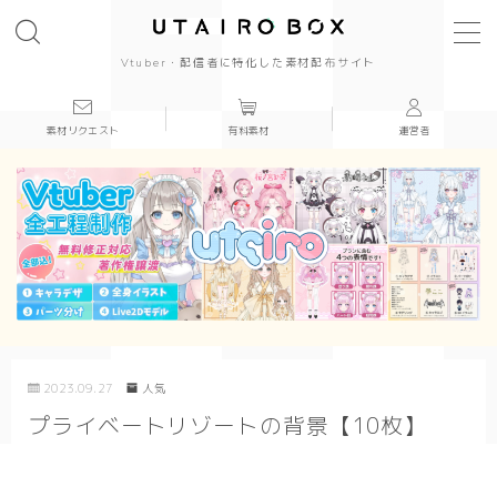
Vtuber・配信者に特化した素材配布サイト
素材リクエスト
有料素材
運営者
背景(16:9)
背景
かっこいい
かわいい
きれい
2023.09.27
人気
和風
プライベートリゾートの背景【10枚】
シンプル